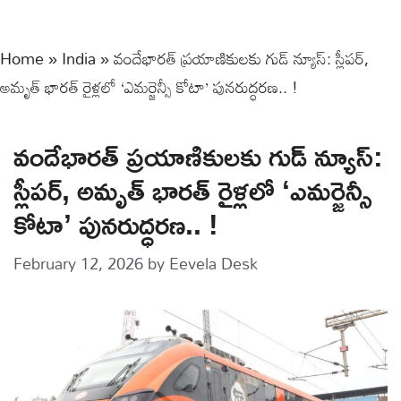
Home
»
India
»
వందేభారత్ ప్రయాణికులకు గుడ్ న్యూస్: స్లీపర్,
అమృత్ భారత్ రైళ్లలో ‘ఎమర్జెన్సీ కోటా’ పునరుద్ధరణ.. !
వందేభారత్ ప్రయాణికులకు గుడ్ న్యూస్:
స్లీపర్, అమృత్ భారత్ రైళ్లలో ‘ఎమర్జెన్సీ
కోటా’ పునరుద్ధరణ.. !
February 12, 2026
by
Eevela Desk