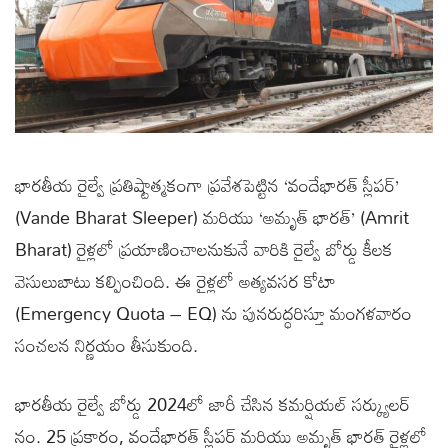
భారతీయ రైల్వే ప్రతిష్టాత్మకంగా ప్రవేశపెట్టిన ‘వందేభారత్ స్లీపర్’
(Vande Bharat Sleeper) మరియు ‘అమృత్ భారత్’ (Amrit
Bharat) రైళ్లలో ప్రయాణించాలనుకునే వారికి రైల్వే బోర్డు కీలక
వెసులుబాటు కల్పించింది. ఈ రైళ్లలో అత్యవసర కోటా
(Emergency Quota – EQ) ను పునరుద్ధరిస్తూ మంగళవారం
సంచలన నిర్ణయం తీసుకుంది.
భారతీయ రైల్వే బోర్డు 2024లో జారీ చేసిన కమర్షియల్ సర్క్యులర్
నం. 25 ప్రకారం, వందేభారత్ స్లీపర్ మరియు అమృత్ భారత్ రైళ్లలో