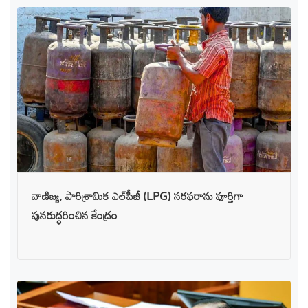
వాణిజ్య, పారిశ్రామిక ఎల్‌పీజీ (LPG) సరఫరాను పూర్తిగా
పునరుద్ధరించిన కేంద్రం