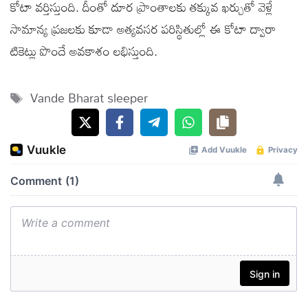
కోటా వర్తిస్తుంది. దీంతో దూర ప్రాంతాలకు తక్కువ ఖర్చుతో వెళ్లే
సామాన్య ప్రజలకు కూడా అత్యవసర పరిస్థితుల్లో ఈ కోటా ద్వారా
టికెట్లు పొందే అవకాశం లభిస్తుంది.
Tags
Vande Bharat sleeper