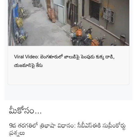
Viral Video: బెంగళూరులో బాలుడిపై పెంపుడు కుక్క దాడి,
యజమానిపై కేసు
మీకోసం...
9వ తరగతిలో త్రిభాషా విధానం: సీబీఎస్‌ఈకి సుప్రీంకోర్టు
ప్రశ్నలు