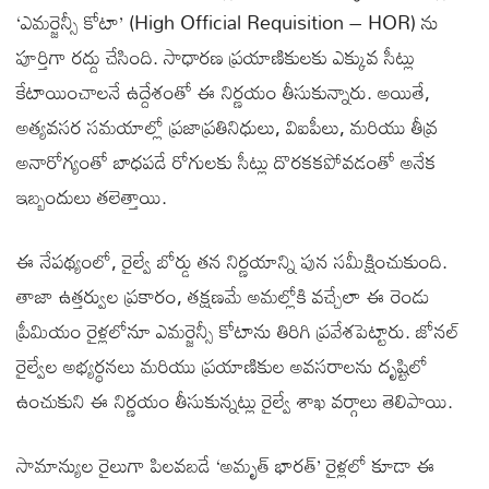
‘ఎమర్జెన్సీ కోటా’ (High Official Requisition – HOR) ను
పూర్తిగా రద్దు చేసింది. సాధారణ ప్రయాణికులకు ఎక్కువ సీట్లు
కేటాయించాలనే ఉద్దేశంతో ఈ నిర్ణయం తీసుకున్నారు. అయితే,
అత్యవసర సమయాల్లో ప్రజాప్రతినిధులు, విఐపీలు, మరియు తీవ్ర
అనారోగ్యంతో బాధపడే రోగులకు సీట్లు దొరకకపోవడంతో అనేక
ఇబ్బందులు తలెత్తాయి.
ఈ నేపథ్యంలో, రైల్వే బోర్డు తన నిర్ణయాన్ని పున సమీక్షించుకుంది.
తాజా ఉత్తర్వుల ప్రకారం, తక్షణమే అమల్లోకి వచ్చేలా ఈ రెండు
ప్రీమియం రైళ్లలోనూ ఎమర్జెన్సీ కోటాను తిరిగి ప్రవేశపెట్టారు. జోనల్
రైల్వేల అభ్యర్థనలు మరియు ప్రయాణికుల అవసరాలను దృష్టిలో
ఉంచుకుని ఈ నిర్ణయం తీసుకున్నట్లు రైల్వే శాఖ వర్గాలు తెలిపాయి.
సామాన్యుల రైలుగా పిలవబడే ‘అమృత్ భారత్’ రైళ్లలో కూడా ఈ