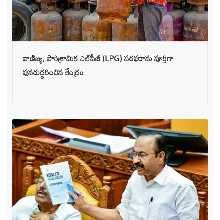
వాణిజ్య, పారిశ్రామిక ఎల్‌పీజీ (LPG) సరఫరాను పూర్తిగా
పునరుద్ధరించిన కేంద్రం