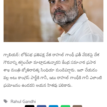
గ్వాలియర్: లోక్‌సభ ప్రతిపక్ష నేత రాహుల్ గాంధీ ప్రతీ వేదికపై దేశ
గౌరవాన్ని తగ్గించేలా మాట్లాడుతున్నారని కేంద్ర సమాచార ప్రసార
శాఖ మంత్రి జ్యోతిరాదిత్య సింధియా మండిపడ్డారు. ఇలా చేయడం
వల్ల అటు కాంగ్రెస్ పార్టీకి గానీ, ఇటు రాహుల్ గాంధీకి గానీ ఎలాంటి
ప్రయోజనం ఉండదని ఆయన హితవు పలికారు.
Tags
Rahul Gandhi