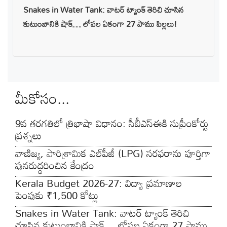
Snakes in Water Tank: వాటర్ ట్యాంక్ తెరిచి చూసిన
కుటుంబానికి షాక్… లోపల ఏకంగా 27 పాము పిల్లలు!
మీకోసం...
9వ తరగతిలో త్రిభాషా విధానం: సీబీఎస్‌ఈకి సుప్రీంకోర్టు
ప్రశ్నలు
వాణిజ్య, పారిశ్రామిక ఎల్‌పీజీ (LPG) సరఫరాను పూర్తిగా
పునరుద్ధరించిన కేంద్రం
Kerala Budget 2026-27: విద్యా ప్రమాణాల
పెంపుకు ₹1,500 కోట్లు
Snakes in Water Tank: వాటర్ ట్యాంక్ తెరిచి
చూసిన కుటుంబానికి షాక్… లోపల ఏకంగా 27 పాము