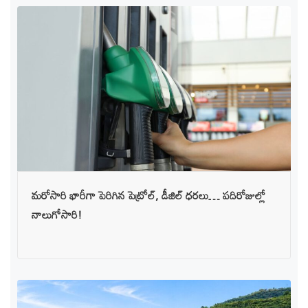
మరోసారి భారీగా పెరిగిన పెట్రోల్, డీజిల్ ధరలు… పదిరోజుల్లో
నాలుగోసారి!