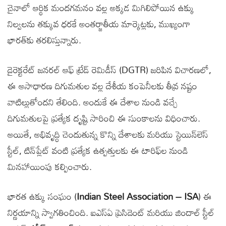
చైనాలో ఆర్థిక మందగమనం వల్ల అక్కడ మిగిలిపోయిన ఉక్కు
నిల్వలను తక్కువ ధరకే అంతర్జాతీయ మార్కెట్లకు, ముఖ్యంగా
భారత్‌కు తరలిస్తున్నారు.
డైరెక్టరేట్ జనరల్ ఆఫ్ ట్రేడ్ రెమిడీస్ (DGTR) జరిపిన విచారణలో,
ఈ అసాధారణ దిగుమతుల వల్ల దేశీయ కంపెనీలకు తీవ్ర నష్టం
వాటిల్లుతోందని తేలింది. అందుకే ఈ దేశాల నుండి వచ్చే
దిగుమతులపై ప్రత్యేక దృష్టి సారించి ఈ సుంకాలను విధించారు.
అయితే, అభివృద్ధి చెందుతున్న కొన్ని దేశాలకు మరియు స్టెయిన్‌లెస్‌
స్టీల్, టిన్‌ప్లేట్ వంటి ప్రత్యేక ఉత్పత్తులకు ఈ టారిఫ్‌ల నుండి
మినహాయింపు కల్పించారు.
భారత ఉక్కు సంఘం (
Indian Steel Association – ISA
) ఈ
నిర్ణయాన్ని స్వాగతించింది. ఐఎస్ఏ ప్రెసిడెంట్ మరియు జిందాల్ స్టీల్