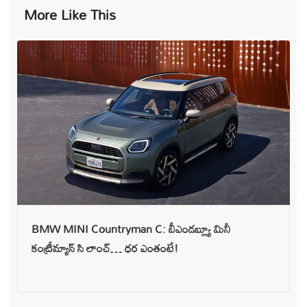
More Like This
BMW MINI Countryman C: బీఎండబ్ల్యూ మినీ
కంట్రీమ్యాన్ సి లాంచ్… ధర ఎంతంటే!