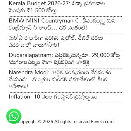
Kerala Budget 2026-27: విద్యా ప్రమాణాల
పెంపుకు ₹1,500 కోట్లు
BMW MINI Countryman C: బీఎండబ్ల్యూ మినీ
కంట్రీమ్యాన్ సి లాంచ్… ధర ఎంతంటే!
మరోసారి భారీగా పెరిగిన పెట్రోల్, డీజిల్ ధరలు…
పదిరోజుల్లో నాలుగోసారి!
Dugarajapatnam: పట్టలెక్కనున్నరూ. 29,000 కోట్ల
‘దుగరాజపట్నం మెగా షిప్‌బిల్డింగ్ ప్రాజెక్ట్’
Narendra Modi: ‘ఆర్థిక సంస్కరణలు వేగవంతం
చేయండి’.. మంత్రుల మండలి సమావేశంలో కీలక
ఆదేశాలు!
Inflation: ​10 నెలల గరిష్ఠానికి ద్రవ్యోల్బణం
Copyright © 2026 All rights reserved Eevela.com