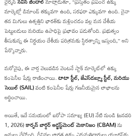
ఛైర్మన్
నవీన్ జిందాల్
మాట్లాడుతూ, “ప్రస్తుతం ప్రపంచ ఉక్కు
మార్కెట్లో డిమాండ్ తక్కువగా ఉంది, సరఫరా ఎక్కువగా ఉంది. చైనా
తన మిగులు ఉత్పత్తిని భారత్‌కు మళ్లించడం వల్ల మన దేశీయ
పెట్టుబడులు మరియు ఉపాధిపై ప్రభావం పడుతోంది. ప్రభుత్వం
తీసుకున్న ఈ నిర్ణయం దేశీయ పరిశ్రమకు స్థిరత్వాన్ని ఇస్తుంది,” అని
పేర్కొన్నారు.
మరోవైపు, ఈ వార్త వెలువడిన వెంటనే స్టాక్ మార్కెట్‌లో ఉక్కు
కంపెనీల షేర్లు రాణించాయి.
టాటా స్టీల్, జేఎస్‌డబ్ల్యూ స్టీల్, మరియు
సెయిల్ (SAIL)
వంటి కంపెనీల షేర్లు గణనీయమైన లాభాలను
ఆర్జించాయి.
అయితే, ఇదే సమయంలో ఐరోపా సమాఖ్య (EU) నేటి నుండి (జనవరి
1, 2026)
కార్బన్ బార్డర్ అడ్జస్ట్‌మెంట్ మెకానిజం (CBAM)
ను
అమలు చేస్తోంది. దీనివల్ల భారత ఉక్కు ఎగుమతిదారులు యూరప్‌కు