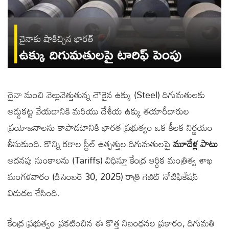
చైనా నుంచి వెల్లువెత్తుతున్న చౌకైన ఉక్కు (Steel) దిగుమతులకు
అడ్డుకట్ట వేయడానికి మరియు దేశీయ ఉక్కు తయారీదారుల
ప్రయోజనాలను కాపాడటానికి భారత ప్రభుత్వం ఒక కీలక నిర్ణయం
తీసుకుంది. కొన్ని రకాల స్టీల్ ఉత్పత్తుల దిగుమతులపై
మూడేళ్ల పాటు
అదనపు సుంకాలను (Tariffs) విధిస్తూ కేంద్ర ఆర్థిక మంత్రిత్వ శాఖ
మంగళవారం (డిసెంబర్ 30, 2025) రాత్రి గెజిట్ నోటిఫికేషన్
విడుదల చేసింది.
కేంద్ర ప్రభుత్వం ప్రకటించిన ఈ కొత్త నిబంధనల ప్రకారం, దిగుమతి