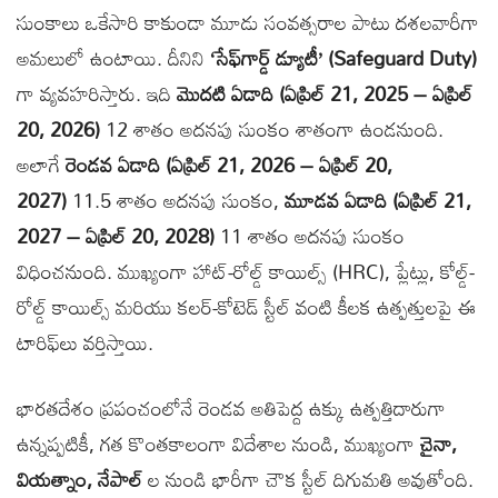
సుంకాలు ఒకేసారి కాకుండా మూడు సంవత్సరాల పాటు దశలవారీగా
అమలులో ఉంటాయి. దీనిని
‘సేఫ్‌గార్డ్ డ్యూటీ’ (Safeguard Duty)
గా వ్యవహరిస్తారు. ఇది
మొదటి ఏడాది (ఏప్రిల్ 21, 2025 – ఏప్రిల్
20, 2026)
12 శాతం అదనపు సుంకం శాతంగా ఉండనుంది.
అలాగే
రెండవ ఏడాది (ఏప్రిల్ 21, 2026 – ఏప్రిల్ 20,
2027)
11.5 శాతం అదనపు సుంకం,
మూడవ ఏడాది (ఏప్రిల్ 21,
2027 – ఏప్రిల్ 20, 2028)
11 శాతం అదనపు సుంకం
విధించనుంది. ముఖ్యంగా హాట్-రోల్డ్ కాయిల్స్ (HRC), ప్లేట్లు, కోల్డ్-
రోల్డ్ కాయిల్స్ మరియు కలర్-కోటెడ్ స్టీల్ వంటి కీలక ఉత్పత్తులపై ఈ
టారిఫ్‌లు వర్తిస్తాయి.
భారతదేశం ప్రపంచంలోనే రెండవ అతిపెద్ద ఉక్కు ఉత్పత్తిదారుగా
ఉన్నప్పటికీ, గత కొంతకాలంగా విదేశాల నుండి, ముఖ్యంగా
చైనా,
వియత్నాం, నేపాల్
ల నుండి భారీగా చౌక స్టీల్ దిగుమతి అవుతోంది.