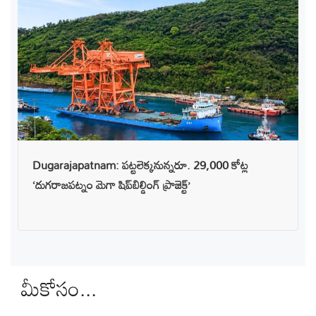
Dugarajapatnam: పట్టలెక్కనున్నరూ. 29,000 కోట్ల
‘దుగరాజపట్నం మెగా షిప్‌బిల్డింగ్ ప్రాజెక్ట్’
మీకోసం...