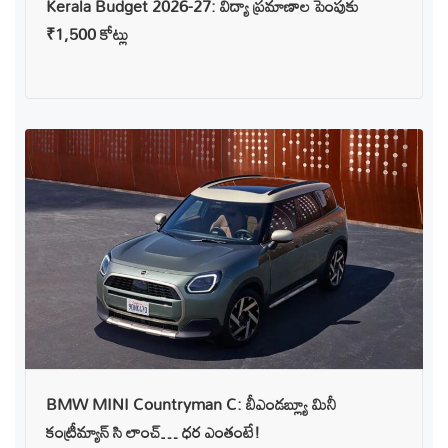
Kerala Budget 2026-27: విద్యా ప్రమాణాల పెంపుకు
₹1,500 కోట్లు
BMW MINI Countryman C: బీఎండబ్ల్యూ మినీ
కంట్రీమ్యాన్ సి లాంచ్… ధర ఎంతంటే!