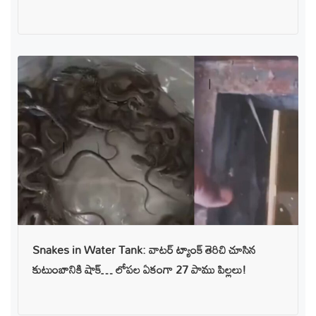
Snakes in Water Tank: వాటర్ ట్యాంక్ తెరిచి చూసిన
కుటుంబానికి షాక్… లోపల ఏకంగా 27 పాము పిల్లలు!