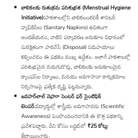
బాలికలకు రుతుక్రమ పరిశుభ్రత (Menstrual Hygiene
Initiative):
పాఠశాలల్లోని బాలికలందరికీ శానిటరీ
న్యాప్‌కిన్‌లు (Sanitary Napkins) ఉచితంగా
అందజేయడం, వాటిని పర్యావరణ అనుకూల విధానంలో
సురక్షితంగా పారవేసే (Disposal) సదుపాయాలు
కల్పించడం ఈ పథకం ముఖ్య ఉద్దేశం. అలాగే పాఠశాలల్లో
పరిశుభ్రమైన మరుగుదొడ్లు, బాలికలకు అనుకూలమైన
క్యాంపస్‌ల నిర్మాణం, మరియు అవగాహనా కార్యక్రమాల
నిర్వహణపై ప్రత్యేక దృష్టి పెట్టనున్నారు.
జవహర్‌లాల్ నెహ్రూ సెంటర్ ఫర్ సైంటిఫిక్
టెంపర్:
విద్యార్థుల్లో శాస్త్రీయ అవగాహనను (Scientific
Awareness) పెంపొందించడానికి ఈ కొత్త పథకాన్ని
ప్రవేశపెట్టారు. దీని కోసం బడ్జెట్‌లో
₹25 కోట్లు
కేటాయించారు.