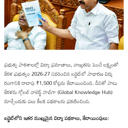
ప్రభుత్వ పాఠశాలల్లో విద్యా ప్రమాణాలు, నాణ్యతను పెంచే లక్ష్యంతో
కేరళ ప్రభుత్వం 2026-27 సవరించిన బడ్జెట్‌లో సాధారణ విద్య
రంగానికి దాదాపు ₹1,500 కోట్లను కేటాయించింది. దీనితో పాటు
కేరళను గ్లోబల్ నాలెడ్జ్ హబ్‌గా (Global Knowledge Hub)
మార్చేందుకు పలు కీలక పథకాలను ప్రకటించింది.
బడ్జెట్‌లోని ఇతర ముఖ్యమైన విద్యా పథకాలు, కేటాయింపులు: