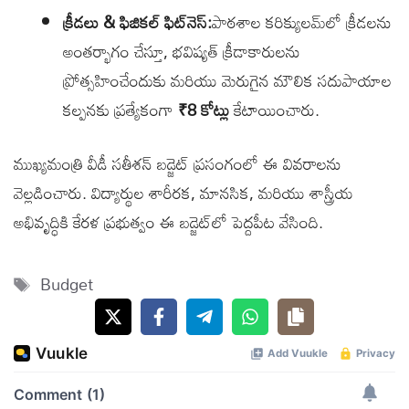
క్రీడలు & ఫిజికల్ ఫిట్‌నెస్:
పాఠశాల కరిక్యులమ్‌లో క్రీడలను
అంతర్భాగం చేస్తూ, భవిష్యత్ క్రీడాకారులను
ప్రోత్సహించేందుకు మరియు మెరుగైన మౌలిక సదుపాయాల
కల్పనకు ప్రత్యేకంగా
₹8 కోట్లు
కేటాయించారు.
ముఖ్యమంత్రి వీడీ సతీశన్ బడ్జెట్ ప్రసంగంలో ఈ వివరాలను
వెల్లడించారు. విద్యార్థుల శారీరక, మానసిక, మరియు శాస్త్రీయ
అభివృద్ధికి కేరళ ప్రభుత్వం ఈ బడ్జెట్‌లో పెద్దపీట వేసింది.
Tags
Budget