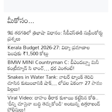
మీకోసం...
9వ తరగతిలో త్రిభాషా విధానం: సీబీఎస్‌ఈకి సుప్రీంకోర్టు
ప్రశ్నలు
Kerala Budget 2026-27: విద్యా ప్రమాణాల
పెంపుకు ₹1,500 కోట్లు
BMW MINI Countryman C: బీఎండబ్ల్యూ మినీ
కంట్రీమ్యాన్ సి లాంచ్… ధర ఎంతంటే!
Snakes in Water Tank: వాటర్ ట్యాంక్ తెరిచి
చూసిన కుటుంబానికి షాక్… లోపల ఏకంగా 27 పాము
పిల్లలు!
Viral Video: దాహం తీరాక కుళాయి కట్టేసిన కోతి..
‘దీన్ని చూసైనా బుద్ధి తెచ్చుకోండి’ అంటున్న ఉత్తరాఖండ్
పోలీసులు!