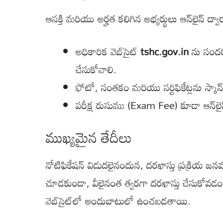
ఆసక్తి మరియు అర్హత కలిగిన అభ్యర్థులు ఆన్‌లైన్ ద్వ
అధికారిక వెబ్‌సైట్
tshc.gov.in
ను సందర్శ
చేసుకోవాలి.
ఫోటో, సంతకం మరియు సర్టిఫికేట్లను స్కాన్
పరీక్ష రుసుము (Exam Fee) కూడా ఆన్‌లైన్‌
ముఖ్యమైన తేదీలు
నోటిఫికేషన్ విడుదలైనందున, దరఖాస్తు ప్రక్రియ జనవ
చూడకుండా, వీలైనంత త్వరగా దరఖాస్తు చేసుకోవడం మ
వెబ్‌సైట్‌లో అందుబాటులో ఉంచబడతాయి.