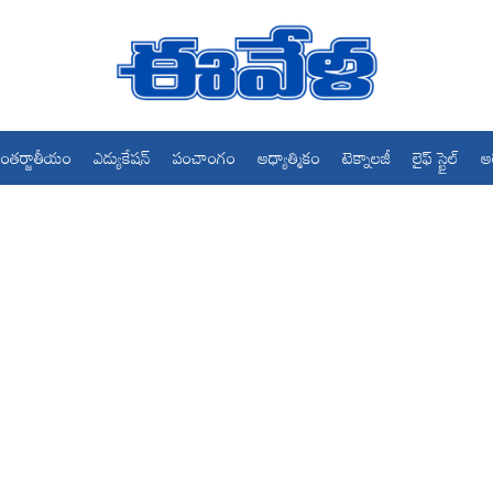
ంతర్జాతీయం
ఎడ్యుకేషన్
పంచాంగం
ఆధ్యాత్మికం
టెక్నాలజీ
లైఫ్ స్టైల్
ఆ