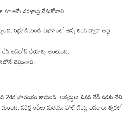
ారా మాత్రమే దరఖాస్తు చేసుకోవాలి.
ించి, రిక్రూట్‌మెంట్ విభాగంలో ఉన్న లింక్ ద్వారా అప్లై
 చేసి అప్‌లోడ్ చేయాల్సి ఉంటుంది.
లోనే చెల్లించాలి.
రి 24న ప్రారంభం కానుంది. అభ్యర్థులు చివరి తేదీ వరకు వేచి
ంచిది. పరీక్ష తేదీలు మరియు హాల్ టికెట్ల వివరాలు త్వరలో