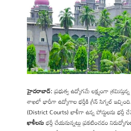
హైదరాబాద్:
ప్రభుత్వ ఉద్యోగమే లక్ష్యంగా శ్రమిస్తున
శాఖలో భారీగా ఉద్యోగాల భర్తీకి గ్రీన్ సిగ్నల్ ఇచ్చింది
(District Courts) ఖాళీగా ఉన్న పోస్టులను భర్తీ చ
ఖాళీలను
భర్తీ చేయనున్నట్లు ప్రకటించడం నిరుద్యోగుల