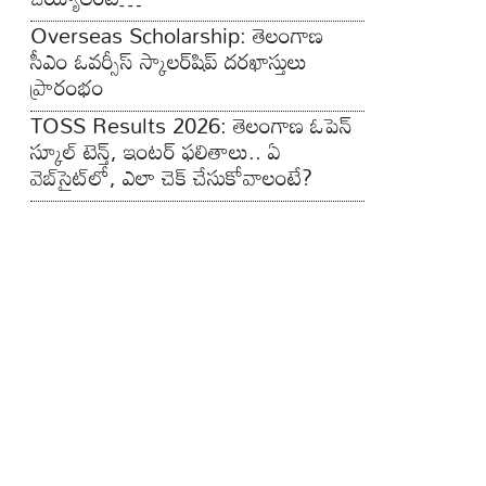
Overseas Scholarship: తెలంగాణ
సీఎం ఓవర్సీస్ స్కాలర్‌షిప్ దరఖాస్తులు
ప్రారంభం
TOSS Results 2026: తెలంగాణ ఓపెన్
స్కూల్ టెన్త్, ఇంటర్ ఫలితాలు.. ఏ
వెబ్‌సైట్‌లో, ఎలా చెక్ చేసుకోవాలంటే?