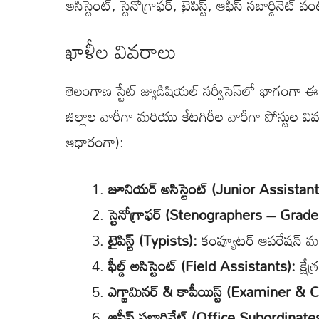
అసిస్టెంట్, స్టెనోగ్రాఫర్, టైపిస్ట్, ఆఫీస్ సబార్డినే
ఖాళీల వివరాలు
తెలంగాణ స్టేట్ జ్యుడిషియల్ సర్వీసెస్‌లో భాగంగ
జిల్లాల వారీగా మరియు కేటగిరీల వారీగా పోస్టుల వ
ఆధారంగా):
జూనియర్ అసిస్టెంట్ (Junior Assistant
స్టెనోగ్రాఫర్ (Stenographers – Grade 
టైపిస్ట్ (Typists):
కంప్యూటర్ ఆపరేషన్ మర
ఫీల్డ్ అసిస్టెంట్ (Field Assistants):
క్షే
ఎగ్జామినర్ & కాపీయిస్ట్ (Examiner & 
ఆఫీస్ సబార్డినేట్ (Office Subordinate