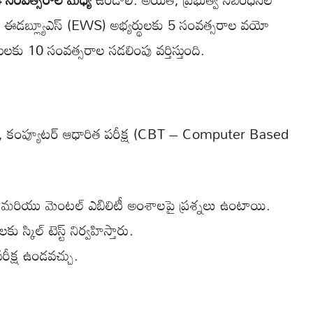
ియు ఈడబ్ల్యూఎస్ (EWS) అభ్యర్థులకు 5 సంవత్సరాల వయో
కు 10 సంవత్సరాల సడలింపు వర్తిస్తుంది.
కంగా, కంప్యూటర్ ఆధారిత పరీక్ష (CBT – Computer Based
ీష్ మరియు మెంటల్ ఎబిలిటీ అంశాలపై ప్రశ్నలు ఉంటాయి.
కు స్కిల్ టెస్ట్ నిర్వహిస్తారు.
 పరీక్ష ఉండవచ్చు.