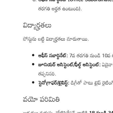
తరగతి అర్హత ఉంటుంది).
విద్యార్హతలు
పోస్టును బట్టి విద్యార్హతలు మారుతాయి.
ఆఫీస్ సబార్డినేట్:
7వ తరగతి నుండి 10వ తరగ
జూనియర్ అసిస్టెంట్/ఫీల్డ్ అసిస్టెంట్:
ఏదైనా 
తప్పనిసరి.
స్టెనోగ్రాఫర్/టైపిస్ట్:
డిగ్రీతో పాటు టైప్ రైట
వయో పరిమితి
అభ్యర్థుల వయస్సు నోటిఫికేషన్ నాటికి
18 నుండి 3