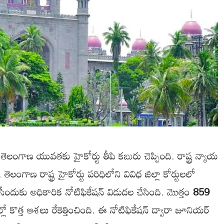
్న తెలంగాణ యువతకు హైకోర్టు తీపి కబురు చెప్పింది. రాష్ట్ర న్యాయ
. తెలంగాణ రాష్ట్ర హైకోర్టు పరిధిలోని వివిధ జిల్లా కోర్టులలో
ేసేందుకు అధికారిక నోటిఫికేషన్ విడుదల చేసింది. మొత్తం
859
్లో కొత్త ఆశలు రేకెత్తించింది. ఈ నోటిఫికేషన్ ద్వారా జూనియర్