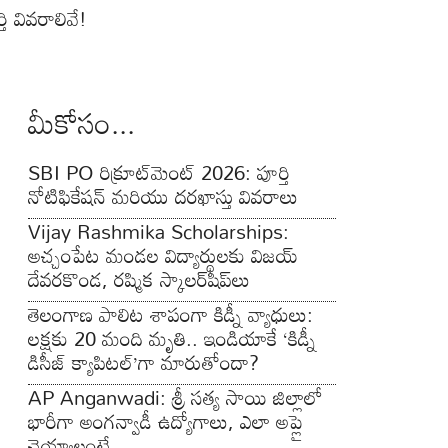
తి వివరాలివే!
మీకోసం...
SBI PO రిక్రూట్‌మెంట్ 2026: పూర్తి
నోటిఫికేషన్ మరియు దరఖాస్తు వివరాలు
Vijay Rashmika Scholarships:
అచ్చంపేట మండల విద్యార్థులకు విజయ్
దేవరకొండ, రష్మిక స్కాలర్‌షిప్‌లు
తెలంగాణ పాలిట శాపంగా కిడ్నీ వ్యాధులు:
లక్షకు 20 మంది మృతి.. ఇండియాకే ‘కిడ్నీ
డిసీజ్ క్యాపిటల్’గా మారుతోందా?
AP Anganwadi: శ్రీ సత్య సాయి జిల్లాలో
భారీగా అంగన్వాడీ ఉద్యోగాలు, ఎలా అప్లై
చెయ్యాలంటే…