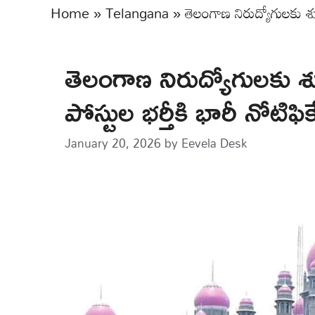
Home
»
Telangana
»
తెలంగాణ నిరుద్యోగులకు శుభవా
తెలంగాణ నిరుద్యోగులకు శుభవ
పోస్టుల భర్తీకి భారీ నోటిఫి
January 20, 2026
by
Eevela Desk