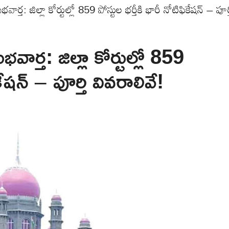
ర్త: జిల్లా కోర్టుల్లో 859 పోస్టుల భర్తీకి భారీ నోటిఫికేషన్ – పూర్
ార్త: జిల్లా కోర్టుల్లో 859
కేషన్ – పూర్తి వివరాలివే!