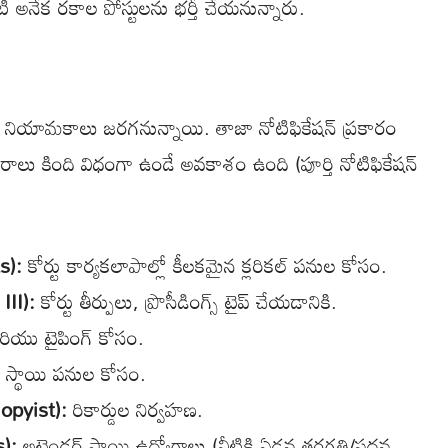
ట్ వంటి అనేక రకాల పోస్టులను భర్తీ చేయనున్నారు.
ా ఈ నియామకాలు జరగనున్నాయి. తాజా నోటిఫికేషన్ ప్రకారం
ివరాలు కింది విధంగా ఉండే అవకాశం ఉంది (పూర్తి నోటిఫికేషన్
s):
కోర్టు కార్యకలాపాల్లో కీలకమైన క్లరికల్ పనుల కోసం.
III):
కోర్టు తీర్పులు, ప్రొసీడింగ్స్ టైప్ చేయడానికి.
ియు టైపింగ్ కోసం.
త్ర స్థాయి పనుల కోసం.
Copyist):
రికార్డుల నిర్వహణ.
s):
అటెండర్ స్థాయి ఉద్యోగాలు (వీటికి ఏడవ తరగతి/పదవ