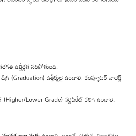
తి ఉత్తీర్ణత సరిపోతుంది.
డిగ్రీ (Graduation) ఉత్తీర్ణులై ఉండాలి. కంప్యూటర్ నాలెడ్జ్
ింగ్ (Higher/Lower Grade) సర్టిఫికేట్ కలిగి ఉండాలి.
4 సంవత్సరాల మధ్య
ఉండాలి. అయితే, ప్రభుత్వ నిబంధనల