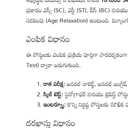
ప్రకారం ఎస్సీ (SC), ఎస్టీ (ST), బీసీ (BC) మర
సడలింపు (Age Relaxation) ఉంటుంది. దివ్యాంగుల
ఎంపిక విధానం
ఈ పోస్టులకు ఎంపిక ప్రక్రియ పూర్తిగా పారదర్శ
Test) ద్వారా జరుగుతుంది.
రాత పరీక్ష:
జనరల్ నాలెడ్జ్, జనరల్ ఇంగ్ల
స్కిల్ టెస్ట్:
స్టెనోగ్రాఫర్ మరియు టైపిస్ట్ పోస్టుల
ఇంటర్వ్యూ:
కొన్ని నిర్దిష్ట పోస్టులకు మౌఖిక
దరఖాస్తు విధానం