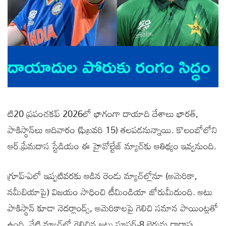
టి20 ప్రపంచకప్ 2026లో భాగంగా దాయాది దేశాలు భారత్,
పాకిస్థాన్‌లు ఆదివారం (ఫిబ్రవరి 15) తలపడనున్నాయి. కొలంబోలోని
ఆర్.ప్రేమదాస స్టేడియం ఈ హైవోల్టేజ్ మ్యాచ్‌కు ఆతిథ్యం ఇవ్వనుంది.
గ్రూప్-ఏలో ఇప్పటివరకు ఆడిన రెండు మ్యాచ్‌ల్లోనూ (అమెరికా,
నమీబియాపై) విజయం సాధించి టీమిండియా జోరుమీదుంది. అటు
పాకిస్థాన్ కూడా నెదర్లాండ్స్, అమెరికాలపై గెలిచి సమాన పాయింట్లతో
ఉంది. నేటి మ్యాచ్‌లో గెలిచిన జట్టు సూపర్-8 బెర్తును దాదాపు