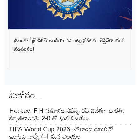
శ్రీలంకలో ట్రై-సిరీస్: ఇండియా ‘ఎ’ జట్టు ప్రకటన.. కెప్టెన్‌గా యువ
సంచలనం!
మీకోసం...
Hockey: FIH మహిళల నేషన్స్ కప్‌ విజేతగా భారత్:
న్యూజిలాండ్‌పై 2-0 తో ఘన విజయం
FIFA World Cup 2026: హాలాండ్ డబుల్‌తో
ఇరాక్‌పై నార్వే 4-1 ఘన విజయం