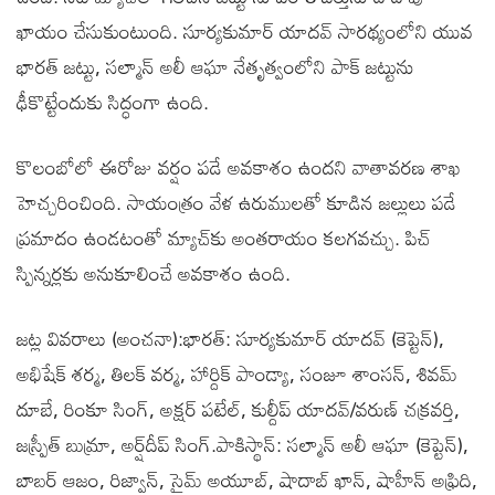
ఖాయం చేసుకుంటుంది. సూర్యకుమార్ యాదవ్ సారథ్యంలోని యువ
భారత్ జట్టు, సల్మాన్ అలీ ఆఘా నేతృత్వంలోని పాక్ జట్టును
ఢీకొట్టేందుకు సిద్ధంగా ఉంది.
కొలంబోలో ఈరోజు వర్షం పడే అవకాశం ఉందని వాతావరణ శాఖ
హెచ్చరించింది. సాయంత్రం వేళ ఉరుములతో కూడిన జల్లులు పడే
ప్రమాదం ఉండటంతో మ్యాచ్‌కు అంతరాయం కలగవచ్చు. పిచ్
స్పిన్నర్లకు అనుకూలించే అవకాశం ఉంది.
జట్ల వివరాలు (అంచనా):భారత్: సూర్యకుమార్ యాదవ్ (కెప్టెన్),
అభిషేక్ శర్మ, తిలక్ వర్మ, హార్దిక్ పాండ్యా, సంజూ శాంసన్, శివమ్
దూబే, రింకూ సింగ్, అక్షర్ పటేల్, కుల్దీప్ యాదవ్/వరుణ్ చక్రవర్తి,
జస్ప్రీత్ బుమ్రా, అర్ష్‌దీప్ సింగ్.పాకిస్థాన్: సల్మాన్ అలీ ఆఘా (కెప్టెన్),
బాబర్ ఆజం, రిజ్వాన్, సైమ్ అయూబ్, షాదాబ్ ఖాన్, షాహీన్ అఫ్రిది,