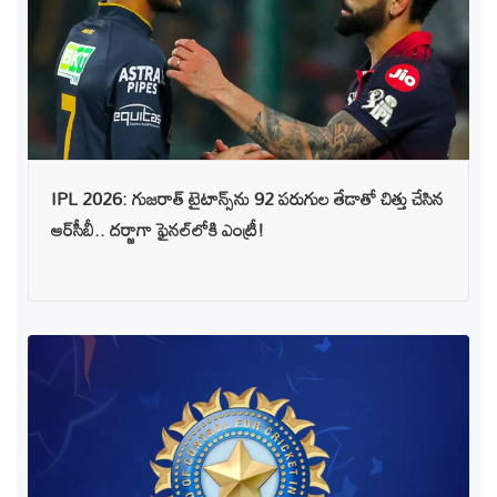
IPL 2026: గుజరాత్ టైటాన్స్‌ను 92 పరుగుల తేడాతో చిత్తు చేసిన
ఆర్‌సీబీ.. దర్జాగా ఫైనల్‌లోకి ఎంట్రీ!