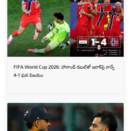
FIFA World Cup 2026: హాలాండ్ డబుల్‌తో ఇరాక్‌పై నార్వే
4-1 ఘన విజయం