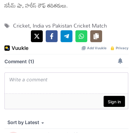
నసీమ్ షా, హరీస్ రౌఫ్ తదితరులు.
Tags
Cricket
,
India vs Pakistan Cricket Match