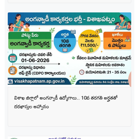
విశాఖ జిల్లాలో అంగన్వాడీ ఉద్యోగాలు.. 10వ తరగతి అర్హతతో
దరఖాస్తుల ఆహ్వానం