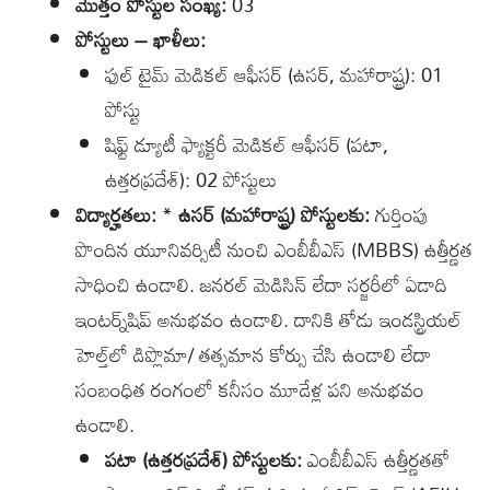
మొత్తం పోస్టుల సంఖ్య:
03
పోస్టులు – ఖాళీలు:
ఫుల్ టైమ్ మెడికల్ ఆఫీసర్ (ఉసర్, మహారాష్ట్ర): 01
పోస్టు
షిఫ్ట్ డ్యూటీ ఫ్యాక్టరీ మెడికల్ ఆఫీసర్ (పటా,
ఉత్తరప్రదేశ్): 02 పోస్టులు
విద్యార్హతలు:
*
ఉసర్ (మహారాష్ట్ర) పోస్టులకు:
గుర్తింపు
పొందిన యూనివర్సిటీ నుంచి ఎంబీబీఎస్ (MBBS) ఉత్తీర్ణత
సాధించి ఉండాలి. జనరల్ మెడిసిన్ లేదా సర్జరీలో ఏడాది
ఇంటర్న్‌షిప్ అనుభవం ఉండాలి. దానికి తోడు ఇండస్ట్రియల్
హెల్త్‌లో డిప్లొమా/ తత్సమాన కోర్సు చేసి ఉండాలి లేదా
సంబంధిత రంగంలో కనీసం మూడేళ్ల పని అనుభవం
ఉండాలి.
పటా (ఉత్తరప్రదేశ్) పోస్టులకు:
ఎంబీబీఎస్ ఉత్తీర్ణతతో