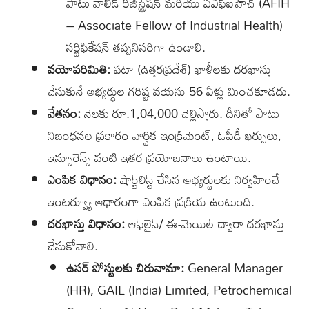
పాటు వాలిడ్ రిజిస్ట్రేషన్ మరియు ఏఎఫ్ఐహెచ్ (AFIH
– Associate Fellow of Industrial Health)
సర్టిఫికేషన్ తప్పనిసరిగా ఉండాలి.
వయోపరిమితి:
పటా (ఉత్తరప్రదేశ్) ఖాళీలకు దరఖాస్తు
చేసుకునే అభ్యర్థుల గరిష్ట వయసు 56 ఏళ్లు మించకూడదు.
వేతనం:
నెలకు రూ.1,04,000 చెల్లిస్తారు. దీనితో పాటు
నిబంధనల ప్రకారం వార్షిక ఇంక్రిమెంట్, ఓపీడీ ఖర్చులు,
ఇన్సూరెన్స్ వంటి ఇతర ప్రయోజనాలు ఉంటాయి.
ఎంపిక విధానం:
షార్ట్‌లిస్ట్ చేసిన అభ్యర్థులకు నిర్వహించే
ఇంటర్వ్యూ ఆధారంగా ఎంపిక ప్రక్రియ ఉంటుంది.
దరఖాస్తు విధానం:
ఆఫ్‌లైన్/ ఈ-మెయిల్ ద్వారా దరఖాస్తు
చేసుకోవాలి.
ఉసర్ పోస్టులకు చిరునామా:
General Manager
(HR), GAIL (India) Limited, Petrochemical