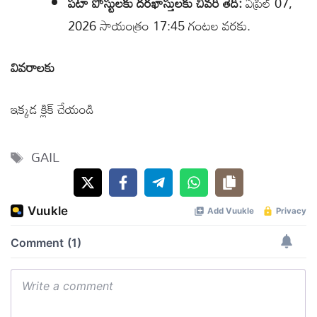
పటా పోస్టులకు దరఖాస్తులకు చివరి తేదీ:
ఏప్రిల్ 07,
2026 సాయంత్రం 17:45 గంటల వరకు.
వివరాలకు
ఇక్కడ క్లిక్ చేయండి
Tags
GAIL