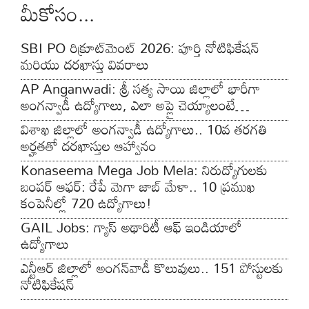
మీకోసం...
SBI PO రిక్రూట్‌మెంట్ 2026: పూర్తి నోటిఫికేషన్
మరియు దరఖాస్తు వివరాలు
AP Anganwadi: శ్రీ సత్య సాయి జిల్లాలో భారీగా
అంగన్వాడీ ఉద్యోగాలు, ఎలా అప్లై చెయ్యాలంటే…
విశాఖ జిల్లాలో అంగన్వాడీ ఉద్యోగాలు.. 10వ తరగతి
అర్హతతో దరఖాస్తుల ఆహ్వానం
Konaseema Mega Job Mela: నిరుద్యోగులకు
బంపర్ ఆఫర్: రేపే మెగా జాబ్ మేళా.. 10 ప్రముఖ
కంపెనీల్లో 720 ఉద్యోగాలు!
GAIL Jobs: గ్యాస్ అథారిటీ ఆఫ్ ఇండియాలో
ఉద్యోగాలు
ఎన్టీఆర్ జిల్లాలో అంగన్‌వాడీ కొలువులు.. 151 పోస్టులకు
నోటిఫికేషన్