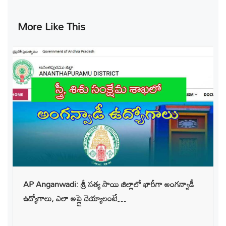
More Like This
AP Anganwadi: శ్రీ సత్య సాయి జిల్లాలో భారీగా అంగన్వాడీ
ఉద్యోగాలు, ఎలా అప్లై చెయ్యాలంటే…