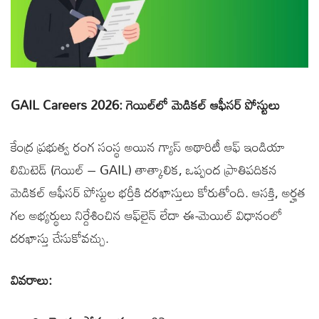
GAIL Careers 2026: గెయిల్‌లో మెడికల్ ఆఫీసర్ పోస్టులు
కేంద్ర ప్రభుత్వ రంగ సంస్థ అయిన గ్యాస్ అథారిటీ ఆఫ్ ఇండియా
లిమిటెడ్ (గెయిల్ – GAIL) తాత్కాలిక, ఒప్పంద ప్రాతిపదికన
మెడికల్ ఆఫీసర్ పోస్టుల భర్తీకి దరఖాస్తులు కోరుతోంది. ఆసక్తి, అర్హత
గల అభ్యర్థులు నిర్దేశించిన ఆఫ్‌లైన్ లేదా ఈ-మెయిల్ విధానంలో
దరఖాస్తు చేసుకోవచ్చు.
వివరాలు: