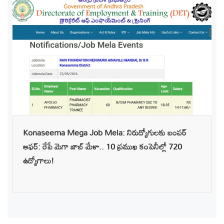
Konaseema Mega Job Mela: నిరుద్యోగులకు బంపర్
ఆఫర్: రేపే మెగా జాబ్ మేళా.. 10 ప్రముఖ కంపెనీల్లో 720
ఉద్యోగాలు!