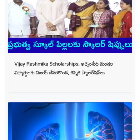
Vijay Rashmika Scholarships: అచ్చంపేట మండల
విద్యార్థులకు విజయ్ దేవరకొండ, రష్మిక స్కాలర్‌షిప్‌లు