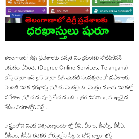
తెలంగాణలో డిగ్రీ ప్రవేశాలకు ఉన్నత విద్యామండలి నోటిఫికేషన్
విడుదల చేసింది. (Degree Online Services, Telangana)
దోస్త్ ద్వారా ఆన్ లైన్ ద్వారా డిగ్రీ మొదటి సంవత్సరంలో ప్రవేశాలకు
మొదటి విడత ధరఖాస్తు ప్రక్రియ మొదలైంది. మొత్తం మూడు విడతల్లో
ప్రవేశాల ప్రక్రియను పూర్తి చేయనుంది. ఇతర వివరాలు, ముఖ్యమైన
తేదీల వివరాల్లోకి వెళ్తే ..
రాష్ట్రంలోని వివిధ విశ్వవిద్యాలయాల్లో బీఏ, బీకాం, బీఎస్సీ, బీబీఏ,
బీబీఎం, బీసీఏ తదితర కోర్సుల్లోని సీట్లను దోస్త్‌ ద్వారా భర్తీ