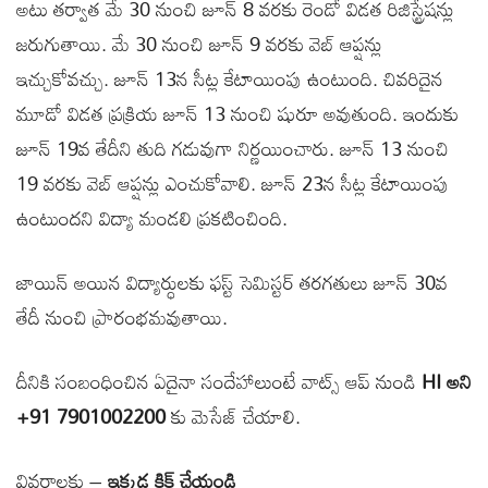
అటు తర్వాత మే 30 నుంచి జూన్‌ 8 వరకు రెండో విడత రిజిస్ట్రేషన్లు
జరుగుతాయి. మే 30 నుంచి జూన్‌ 9 వరకు వెబ్‌ ఆప్షన్లు
ఇచ్చుకోవచ్చు. జూన్‌ 13న సీట్ల కేటాయింపు ఉంటుంది. చివరిదైన
మూడో విడత ప్రక్రియ జూన్‌ 13 నుంచి షురూ అవుతుంది. ఇందుకు
జూన్ 19వ తేదీని తుది గడువుగా నిర్ణయించారు. జూన్‌ 13 నుంచి
19 వరకు వెబ్‌ ఆప్షన్లు ఎంచుకోవాలి. జూన్‌ 23న సీట్ల కేటాయింపు
ఉంటుందని విద్యా మండలి ప్రకటించింది.
జాయిన్ అయిన విద్యార్ధులకు ఫస్ట్ సెమిస్టర్ తరగతులు జూన్ 30వ
తేదీ నుంచి ప్రారంభమవుతాయి.
దీనికి సంబంధించిన ఏదైనా సందేహాలుంటే వాట్స్ ఆప్ నుండి
HI అని
+91 7901002200
కు మెసేజ్ చేయాలి.
వివరాలకు –
ఇక్కడ క్లిక్ చేయండి