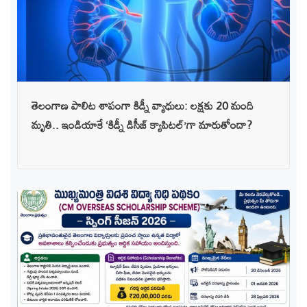
తెలంగాణ పాలిట శాపంగా కిడ్నీ వ్యాధులు: లక్షకు 20 మంది
మృతి.. ఇండియాకే ‘కిడ్నీ డిసీజ్ క్యాపిటల్’గా మారుతోందా?