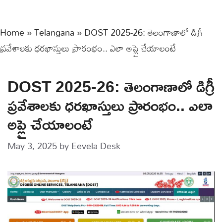
Home
»
Telangana
»
DOST 2025-26: తెలంగాణాలో డిగ్రీ
ప్రవేశాలకు ధరఖాస్తులు ప్రారంభం.. ఎలా అప్లై చేయాలంటే
DOST 2025-26: తెలంగాణాలో డిగ్రీ
ప్రవేశాలకు ధరఖాస్తులు ప్రారంభం.. ఎలా
అప్లై చేయాలంటే
May 3, 2025
by
Eevela Desk