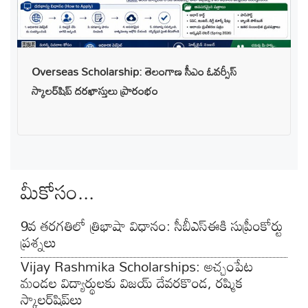
Overseas Scholarship: తెలంగాణ సీఎం ఓవర్సీస్
స్కాలర్‌షిప్ దరఖాస్తులు ప్రారంభం
మీకోసం...
9వ తరగతిలో త్రిభాషా విధానం: సీబీఎస్‌ఈకి సుప్రీంకోర్టు
ప్రశ్నలు
Vijay Rashmika Scholarships: అచ్చంపేట
మండల విద్యార్థులకు విజయ్ దేవరకొండ, రష్మిక
స్కాలర్‌షిప్‌లు