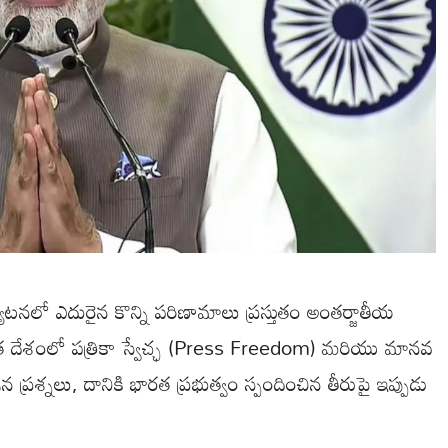
ర్యటనలో ఎదురైన కొన్ని పరిణామాలు ప్రస్తుతం అంతర్జాతీయ
 దేశంలో పత్రికా స్వేచ్ఛ (Press Freedom) మరియు మానవ
న ప్రశ్నలు, దానికి భారత ప్రభుత్వం స్పందించిన తీరుపై ఇప్పుడు