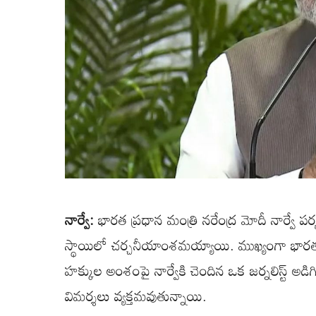
నార్వే:
భారత ప్రధాన మంత్రి నరేంద్ర మోదీ నార్వే ప
స్థాయిలో చర్చనీయాంశమయ్యాయి. ముఖ్యంగా భారత
హక్కుల అంశంపై నార్వేకి చెందిన ఒక జర్నలిస్ట్ అడిగి
విమర్శలు వ్యక్తమవుతున్నాయి.