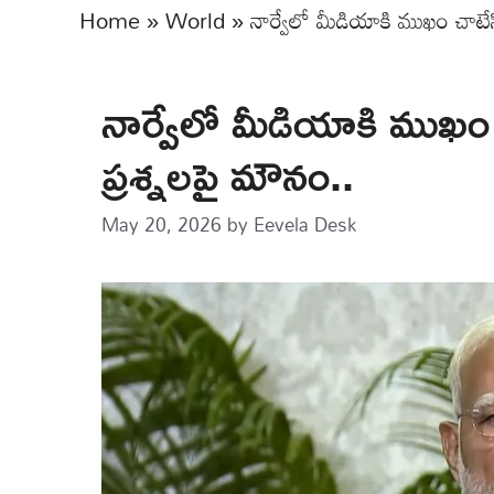
Home
»
World
»
నార్వేలో మీడియాకి ముఖం చాటేసి
నార్వేలో మీడియాకి ముఖం చా
ప్రశ్నలపై మౌనం..
May 20, 2026
by
Eevela Desk