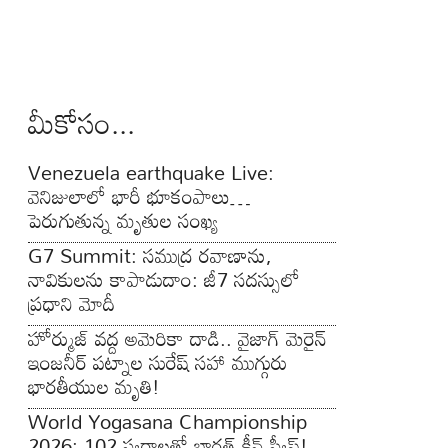
మీకోసం...
Venezuela earthquake Live:
వెనిజులాలో భారీ భూకంపాలు…
పెరుగుతున్న మృతుల సంఖ్య
G7 Summit: సముద్ర రవాణాను,
నావికులను కాపాడుదాం: జీ7 సదస్సులో
ప్రధాని మోదీ
హోర్ముజ్ వద్ద అమెరికా దాడి.. వైజాగ్ మెరైన్
ఇంజనీర్ పట్నాల సురేష్ సహా ముగ్గురు
భారతీయుల మృతి!
World Yogasana Championship
2026: 102 స్వర్ణాలతో భారత్ క్లీన్ స్వీప్!