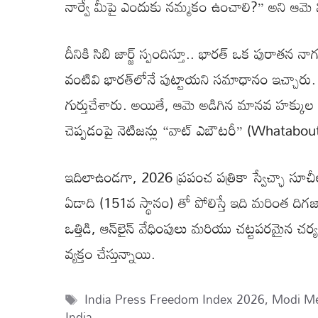
నార్వే మీపై ఎందుకు నమ్మకం ఉంచాలి?” అని ఆమె 
దీనికి సిబి జార్జ్ స్పందిస్తూ.. భారత్ ఒక పురా
వంటివి భారత్‌లోనే పుట్టాయని సమాధానం ఇచ్చారు
గుర్తుచేశారు. అయితే, ఆమె అడిగిన మానవ హక్కుల
చెప్పడంపై నెటిజన్లు “వాట్ ఎబౌటరీ” (Whataboute
ఇదిలాఉండగా, 2026 ప్రపంచ పత్రికా స్వేచ్ఛా సూ
ఏడాది (151వ స్థానం) తో పోలిస్తే ఇది మరింత దిగజా
ఒత్తిడి, ఆన్‌లైన్ వేధింపులు మరియు చట్టపరమైన 
వ్యక్తం చేస్తున్నాయి.
Tags
India Press Freedom Index 2026
,
Modi Me
India