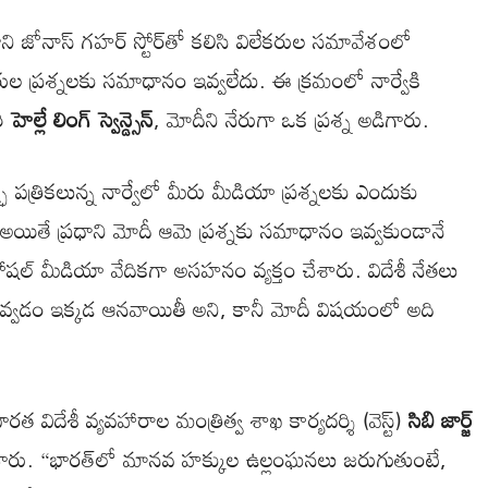
ాని జోనాస్ గహర్ స్టోర్‌తో కలిసి విలేకరుల సమావేశంలో
ుల ప్రశ్నలకు సమాధానం ఇవ్వలేదు. ఈ క్రమంలో నార్వేకి
రి
హెల్లే లింగ్ స్వెన్డ్సెన్
, మోదీని నేరుగా ఒక ప్రశ్న అడిగారు.
ా పత్రికలున్న నార్వేలో మీరు మీడియా ప్రశ్నలకు ఎందుకు
అయితే ప్రధాని మోదీ ఆమె ప్రశ్నకు సమాధానం ఇవ్వకుండానే
్ సోషల్ మీడియా వేదికగా అసహనం వ్యక్తం చేశారు. విదేశీ నేతలు
ం ఇవ్వడం ఇక్కడ ఆనవాయితీ అని, కానీ మోదీ విషయంలో అది
 విదేశీ వ్యవహారాల మంత్రిత్వ శాఖ కార్యదర్శి (వెస్ట్)
సిబి జార్జ్
ంచారు. “భారత్‌లో మానవ హక్కుల ఉల్లంఘనలు జరుగుతుంటే,