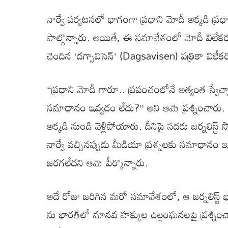
నార్వే పర్యటనలో భాగంగా ప్రధాని మోదీ అక్కడి ప్రధ
పాల్గొన్నారు. అయితే, ఈ సమావేశంలో మోదీ విలేకర
చెందిన ‘దగ్సావిసెన్’ (Dagsavisen) పత్రికా విలేక
“ప్రధాని మోదీ గారూ.. ప్రపంచంలోనే అత్యంత స్వేచ్ఛ
సమాధానం ఇవ్వడం లేదు?” అని ఆమె ప్రశ్నించారు. 
అక్కడి నుండి వెళ్లిపోయారు. దీనిపై సదరు జర్నలిస్ట
నార్వే వచ్చినప్పుడు మీడియా ప్రశ్నలకు సమాధాన
జరగలేదని ఆమె పేర్కొన్నారు.
అదే రోజు జరిగిన మరో సమావేశంలో, ఆ జర్నలిస్ట్ భారత
ను భారత్‌లో మానవ హక్కుల ఉల్లంఘనలపై ప్రశ్ని