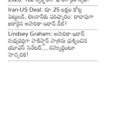
Iran-US Deal: రూ.25 లక్షల కోట్ల
పెట్టుబడి, లెబనాన్‌కు పరిష్కారం: దాదాపుగా
ఖరారైన అమెరికా-ఇరాన్ డీల్!
Lindsey Graham: అమెరికా-ఇరాన్
మధ్యవర్తిగా పాకిస్థాన్ పాత్రను ప్రశ్నించిన
యూఎస్ సెనేటర్… నమ్మొద్దంటూ
హెచ్చరిక!