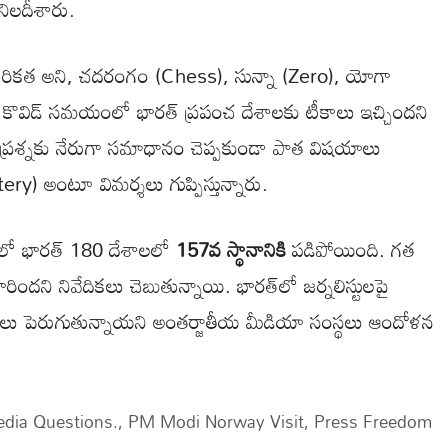
నిలదీశారు.
తన నాగరికత అని, చదరంగం (Chess), సున్నా (Zero), యోగా
. కొవిడ్ సమయంలో భారత్ ప్రపంచ దేశాలకు టీకాలు ఇచ్చిందని
 ప్రశ్నకు నేరుగా సమాధానం చెప్పకుండా పాత విషయాలు
ry) అంటూ విమర్శలు గుప్పిస్తున్నారు.
చీలో భారత్ 180 దేశాలలో
157వ స్థానానికి
పడిపోయింది. గత
రిందని నివేదికలు చెబుతున్నాయి. భారత్‌లో జర్నలిస్టులపై
చర్యలు పెరుగుతున్నాయని అంతర్జాతీయ మీడియా సంస్థలు ఆందోళన
dia Questions.
,
PM Modi Norway Visit
,
Press Freedom