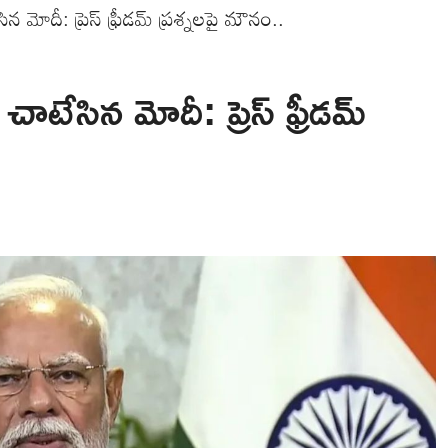
న మోదీ: ప్రెస్ ఫ్రీడమ్ ప్రశ్నలపై మౌనం..
టేసిన మోదీ: ప్రెస్ ఫ్రీడమ్