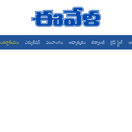
ంతర్జాతీయం
ఎడ్యుకేషన్
పంచాంగం
ఆధ్యాత్మికం
టెక్నాలజీ
లైఫ్ స్టైల్
ఆ