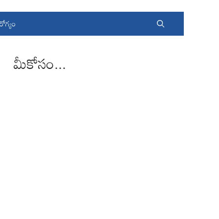
రోగ్యం
మీకోసం...