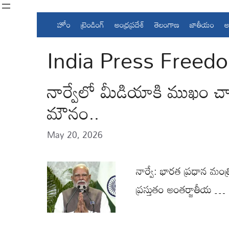
Skip
to
హోం
ట్రెండింగ్
ఆంధ్రప్రదేశ్
తెలంగాణ
జాతీయం
అ
content
India Press Freed
నార్వేలో మీడియాకి ముఖం చాటేస
మౌనం..
May 20, 2026
నార్వే: భారత ప్రధాన మంత్
ప్రస్తుతం అంతర్జాతీయ …