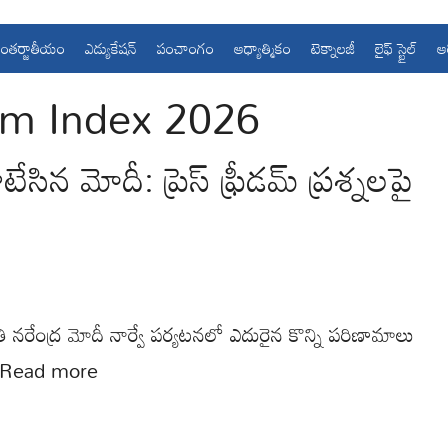
ంతర్జాతీయం
ఎడ్యుకేషన్
పంచాంగం
ఆధ్యాత్మికం
టెక్నాలజీ
లైఫ్ స్టైల్
ఆ
om Index 2026
ిన మోదీ: ప్రెస్ ఫ్రీడమ్ ప్రశ్నలపై
రి నరేంద్ర మోదీ నార్వే పర్యటనలో ఎదురైన కొన్ని పరిణామాలు
Read more