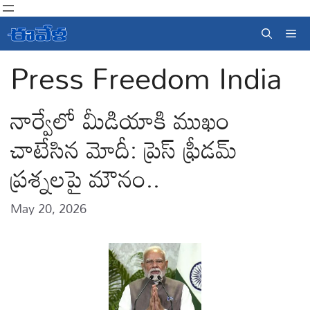
Skip
to
Me
content
Press Freedom India
నార్వేలో మీడియాకి ముఖం
చాటేసిన మోదీ: ప్రెస్ ఫ్రీడమ్
ప్రశ్నలపై మౌనం..
May 20, 2026