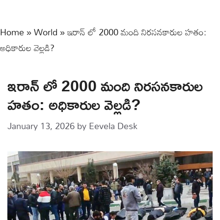
Home
»
World
»
ఇరాన్ లో 2000 మంది నిరసనకారుల హతం:
అధికారుల వెల్లడి?
ఇరాన్ లో 2000 మంది నిరసనకారుల
హతం: అధికారుల వెల్లడి?
January 13, 2026
by
Eevela Desk