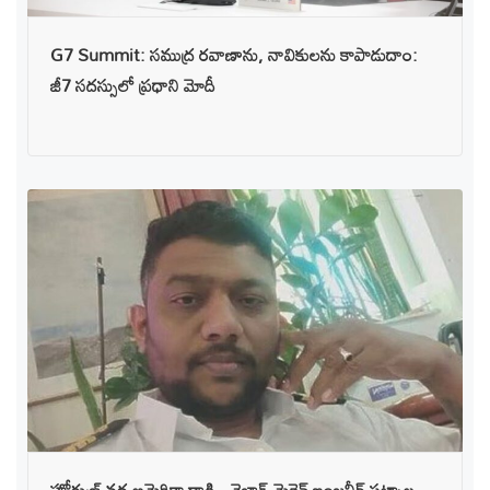
G7 Summit: సముద్ర రవాణాను, నావికులను కాపాడుదాం:
జీ7 సదస్సులో ప్రధాని మోదీ