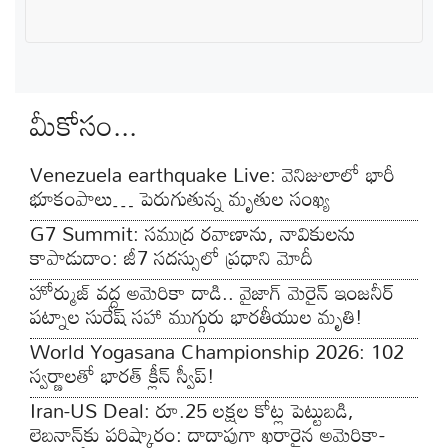
మీకోసం...
Venezuela earthquake Live: వెనిజులాలో భారీ
భూకంపాలు… పెరుగుతున్న మృతుల సంఖ్య
G7 Summit: సముద్ర రవాణాను, నావికులను
కాపాడుదాం: జీ7 సదస్సులో ప్రధాని మోదీ
హోర్ముజ్ వద్ద అమెరికా దాడి.. వైజాగ్ మెరైన్ ఇంజనీర్
పట్నాల సురేష్ సహా ముగ్గురు భారతీయుల మృతి!
World Yogasana Championship 2026: 102
స్వర్ణాలతో భారత్ క్లీన్ స్వీప్!
Iran-US Deal: రూ.25 లక్షల కోట్ల పెట్టుబడి,
లెబనాన్‌కు పరిష్కారం: దాదాపుగా ఖరారైన అమెరికా-