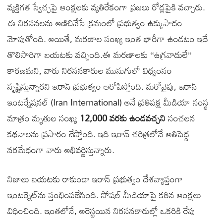
వ్యక్తిగత స్వేచ్ఛపై ఆంక్షలకు వ్యతిరేకంగా ప్రజలు రోడ్లపైకి వచ్చారు.
ఈ నిరసనలను అణిచివేసే క్రమంలో ప్రభుత్వం ఉక్కుపాదం
మోపుతోంది. అయితే, మరణాల సంఖ్య ఇంత భారీగా ఉండటం ఇదే
తొలిసారిగా బయటకు వచ్చింది.ఈ మరణాలకు “ఉగ్రవాదులే”
కారణమని, వారు నిరసనకారుల ముసుగులో విధ్వంసం
సృష్టిస్తున్నారని ఇరాన్ ప్రభుత్వం ఆరోపిస్తోంది. మరోవైపు, ఇరాన్
ఇంటర్నేషనల్ (Iran International) అనే ప్రతిపక్ష మీడియా సంస్థ
మాత్రం మృతుల సంఖ్య
12,000 వరకు ఉండవచ్చని
సంచలన
కథనాలను ప్రసారం చేస్తోంది. ఇది ఇరాన్ చరిత్రలోనే అతిపెద్ద
నరమేధంగా వారు అభివర్ణిస్తున్నారు.
నిజాలు బయటకు రాకుండా ఇరాన్ ప్రభుత్వం దేశవ్యాప్తంగా
ఇంటర్నెట్‌ను స్తంభింపజేసింది. సోషల్ మీడియాపై కఠిన ఆంక్షలు
విధించింది. ఇంతలోనే, అరెస్టయిన నిరసనకారుల్లో ఒకరికి రేపు