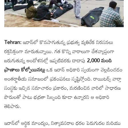
Tehran:
ఇరాన్‌లో కొనసాగుతున్న ప్రభుత్వ వ్యతిరేక నిరసనలు
రక్తసిక్తంగా మారుతున్నాయి. గత కొన్ని వారాలుగా దేశవ్యాప్తంగా
జరుగుతున్న ఆందోళనల్లో ఇప్పటివరకు దాదాపు
2,000 మంది
ప్రాణాలు కోల్పోయినట్లు
ఒక ఇరాన్ అధికారి స్వయంగా వెల్లడించడం
అంతర్జాతీయ సమాజంలో ప్రకంపనలు సృష్టిస్తోంది. రాయిటర్స్ వార్తా
సంస్థకు ఇచ్చిన సమాచారం ప్రకారం, మరణించిన వారిలో సాధారణ
పౌరులతో పాటు భద్రతా సిబ్బంది కూడా ఉన్నారని ఆ అధికారి
తెలిపారు.
ఇరాన్‌లో ఆర్థిక మాంద్యం, నిత్యావసరాల ధరల పెరుగుదల మరియు