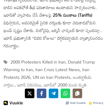
దాడిని ఆపకపోతే తీవ్ర పరిణామాలు ఉంటాయని హెచ్చరించారు.
ఇరాన్‌తో వ్యాపారం చేసే దేశాలపై
25% సుంకాలు (Tariffs)
విధిస్తామని, అవసరమైతే సైనిక చర్యలకు కూడా వెనుకాడబోమని
ట్రంప్ స్పష్టం చేశారు. మరోవైపు, జర్మనీ ఛాన్సలర్ కూడా స్పందిస్తూ..
ఇరాన్ ప్రభుత్వానికి “చివరి రోజులు” దగ్గరపడ్డాయని వ్యాఖ్యానించడం
గమనార్హం.
Tags
2000 Protesters Killed in Iran
,
Donald Trump
Warning to Iran
,
Iran Crisis Latest News
,
Iran
Protests 2026
,
UN on Iran Protests
,
అంతర్జాతీయ
వార్తలు.
,
ఇరాన్ నిరసనలు
,
ఇరాన్‌లో 2000 మంది మృతి