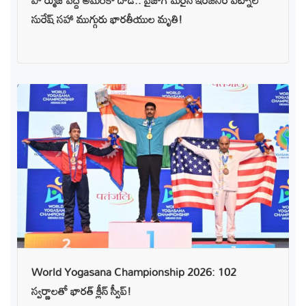
హోర్ముజ్ వద్ద అమెరికా దాడి.. వైజాగ్ మెరైన్ ఇంజనీర్ పట్నాల
సురేష్ సహా ముగ్గురు భారతీయుల మృతి!
World Yogasana Championship 2026: 102
స్వర్ణాలతో భారత్ క్లీన్ స్వీప్!