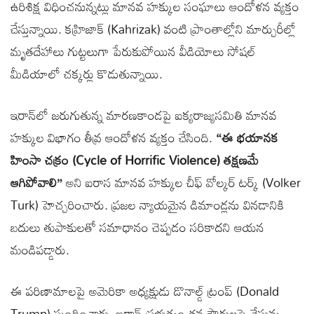
ఉరిశిక్ష విధించనున్నట్లు మానవ హక్కుల సంఘాలు ఆందోళన వ్యక్తం
చేస్తున్నాయి. కహ్రిజాక్ (Kahrizak) వంటి ప్రాంతాల్లోని మార్చురీల్లో
మృతదేహాలు గుట్టలుగా పేరుకుపోయిన వీడియోలు సోషల్
మీడియాలో చక్కర్లు కొడుతున్నాయి.
ఇరాన్‌లో జరుగుతున్న మారణకాండపై ఐక్యరాజ్యసమితి మానవ
హక్కుల విభాగం తీవ్ర ఆందోళన వ్యక్తం చేసింది.
“ఈ భయానక
హింసా చక్రం (Cycle of Horrific Violence) తక్షణమే
ఆగిపోవాలి”
అని ఐరాస మానవ హక్కుల చీఫ్ వోల్కర్ టర్క్ (Volker
Turk) హెచ్చరించారు. ప్రజల న్యాయమైన డిమాండ్లను వినడానికి
బదులు తుపాకులతో సమాధానం చెప్పడం సరికాదని ఆయన
మండిపడ్డారు.
ఈ పరిణామాలపై అమెరికా అధ్యక్షుడు డొనాల్డ్ ట్రంప్ (Donald
Trump) స్పందించారు. ఇరాన్ ప్రభుత్వం తన పౌరులపై చేస్తున్న