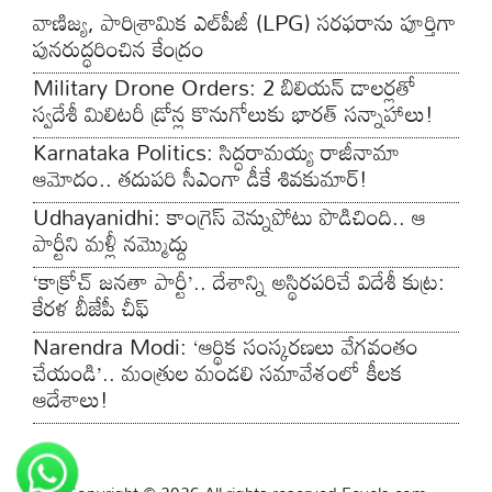
వాణిజ్య, పారిశ్రామిక ఎల్‌పీజీ (LPG) సరఫరాను పూర్తిగా
పునరుద్ధరించిన కేంద్రం
Military Drone Orders: 2 బిలియన్ డాలర్లతో
స్వదేశీ మిలిటరీ డ్రోన్ల కొనుగోలుకు భారత్ సన్నాహాలు!
Karnataka Politics: సిద్ధరామయ్య రాజీనామా
ఆమోదం.. తదుపరి సీఎంగా డీకే శివకుమార్!
Udhayanidhi: కాంగ్రెస్ వెన్నుపోటు పొడిచింది.. ఆ
పార్టీని మళ్లీ నమ్మొద్దు
‘కాక్రోచ్ జనతా పార్టీ’.. దేశాన్ని అస్థిరపరిచే విదేశీ కుట్ర:
కేరళ బీజేపీ చీఫ్
Narendra Modi: ‘ఆర్థిక సంస్కరణలు వేగవంతం
చేయండి’.. మంత్రుల మండలి సమావేశంలో కీలక
ఆదేశాలు!