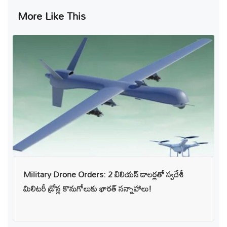
More Like This
Military Drone Orders: 2 బిలియన్ డాలర్లతో స్వదేశీ
మిలిటరీ డ్రోన్ల కొనుగోలుకు భారత్ సన్నాహాలు!