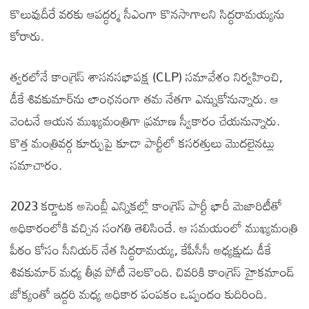
కొలువుదీరే వరకు ఆపద్ధర్మ సీఎంగా కొనసాగాలని సిద్ధరామయ్యను
కోరారు.
త్వరలోనే కాంగ్రెస్ శాసనసభాపక్ష (CLP) సమావేశం నిర్వహించి,
డీకే శివకుమార్‌ను లాంఛనంగా తమ నేతగా ఎన్నుకోనున్నారు. ఆ
వెంటనే ఆయన ముఖ్యమంత్రిగా ప్రమాణ స్వీకారం చేయనున్నారు.
కొత్త మంత్రివర్గ కూర్పుపై కూడా పార్టీలో కసరత్తులు మొదలైనట్లు
సమాచారం.
2023 కర్ణాటక అసెంబ్లీ ఎన్నికల్లో కాంగ్రెస్ పార్టీ భారీ మెజారిటీతో
అధికారంలోకి వచ్చిన సంగతి తెలిసిందే. ఆ సమయంలో ముఖ్యమంత్రి
పీఠం కోసం సీనియర్ నేత సిద్ధరామయ్య, కేపీసీసీ అధ్యక్షుడు డీకే
శివకుమార్ మధ్య తీవ్ర పోటీ నెలకొంది. చివరికి కాంగ్రెస్ హైకమాండ్
జోక్యంతో ఇద్దరి మధ్య అధికార పంపకం ఒప్పందం కుదిరింది.