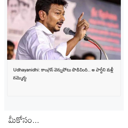
Udhayanidhi: కాంగ్రెస్ వెన్నుపోటు పొడిచింది.. ఆ పార్టీని మళ్లీ
నమ్మొద్దు
మీకోసం...