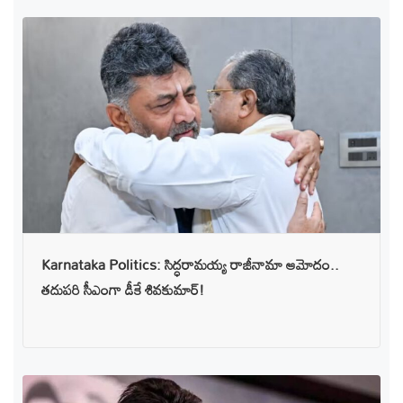
Karnataka Politics: సిద్ధరామయ్య రాజీనామా ఆమోదం..
తదుపరి సీఎంగా డీకే శివకుమార్!