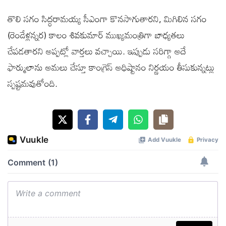
తొలి సగం సిద్ధరామయ్య సీఎంగా కొనసాగుతారని, మిగిలిన సగం
(రెండేళ్లన్నర) కాలం శివకుమార్ ముఖ్యమంత్రిగా బాధ్యతలు
చేపడతారని అప్పట్లో వార్తలు వచ్చాయి. ఇప్పుడు సరిగ్గా అదే
ఫార్ములాను అమలు చేస్తూ కాంగ్రెస్ అధిష్టానం నిర్ణయం తీసుకున్నట్లు
స్పష్టమవుతోంది.