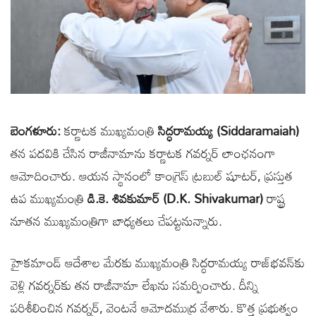
బెంగళూరు:
కర్ణాటక ముఖ్యమంత్రి
సిద్ధరామయ్య (Siddaramaiah)
తన పదవికి చేసిన రాజీనామాను కర్ణాటక గవర్నర్ లాంఛనంగా
ఆమోదించారు. ఆయన స్థానంలో కాంగ్రెస్ ట్రబుల్ షూటర్, ప్రస్తుత
ఉప ముఖ్యమంత్రి
డి.కె. శివకుమార్ (D.K. Shivakumar)
రాష్ట్ర
నూతన ముఖ్యమంత్రిగా బాధ్యతలు చేపట్టనున్నారు.
హైకమాండ్ ఆదేశాల మేరకు ముఖ్యమంత్రి సిద్ధరామయ్య రాజ్‌భవన్‌కు
వెళ్లి గవర్నర్‌కు తన రాజీనామా లేఖను సమర్పించారు. దీన్ని
పరిశీలించిన గవర్నర్, వెంటనే ఆమోదముద్ర వేశారు. కొత్త ప్రభుత్వం