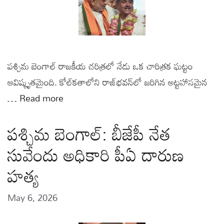
పశ్చిమ బెంగాల్ రాజకీయ చరిత్రలో నేడు ఒక చారిత్రక ఘట్టం
ఆవిష్కృతమైంది. కోల్‌కతాలోని రాజ్‌భవన్‌లో జరిగిన అట్టహాసమైన
…
Read more
పశ్చిమ బెంగాల్: బీజేపీ నేత
సువేందు అధికారి పీఏ దారుణ
హత్య
May 6, 2026