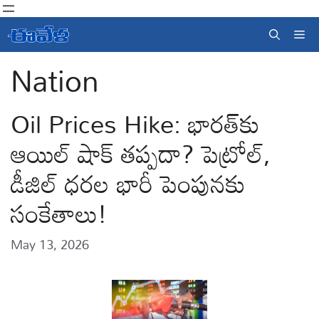
Skip
to
Me
content
Nation
Oil Prices Hike: భారత్‌కు
ఆయిల్ షాక్ తప్పదా? పెట్రోల్,
డీజిల్ ధరల భారీ పెంపునకు
సంకేతాలు!
May 13, 2026