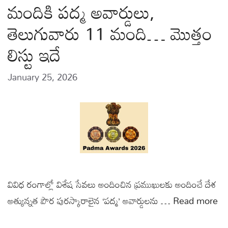
మందికి పద్మ అవార్డులు,
తెలుగువారు 11 మంది… మొత్తం
లిస్టు ఇదే
January 25, 2026
వివిధ రంగాల్లో విశేష సేవలు అందించిన ప్రముఖులకు అందించే దేశ
అత్యున్నత పౌర పురస్కారాలైన ‘పద్మ’ అవార్డులను …
Read more