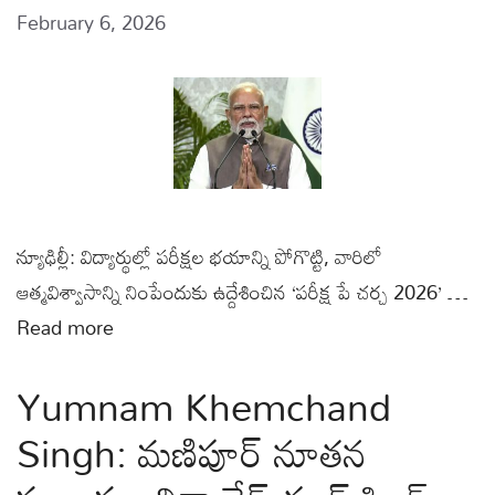
February 6, 2026
న్యూఢిల్లీ: విద్యార్థుల్లో పరీక్షల భయాన్ని పోగొట్టి, వారిలో
ఆత్మవిశ్వాసాన్ని నింపేందుకు ఉద్దేశించిన ‘పరీక్ష పే చర్చ 2026’ …
Read more
Yumnam Khemchand
Singh: మణిపూర్‌ నూతన