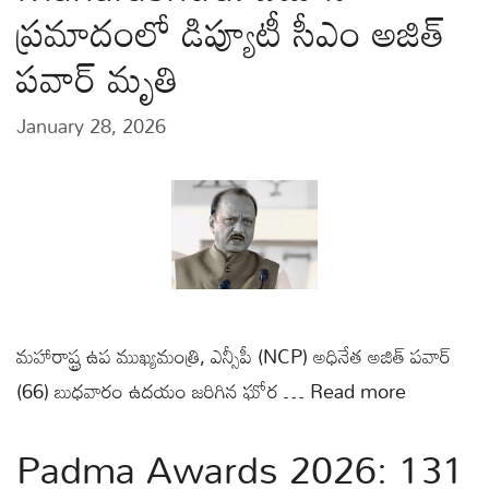
ప్రమాదంలో డిప్యూటీ సీఎం అజిత్
పవార్ మృతి
January 28, 2026
మహారాష్ట్ర ఉప ముఖ్యమంత్రి, ఎన్సీపీ (NCP) అధినేత అజిత్ పవార్
(66) బుధవారం ఉదయం జరిగిన ఘోర …
Read more
Padma Awards 2026: 131