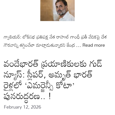
గ్వాలియర్: లోక్‌సభ ప్రతిపక్ష నేత రాహుల్ గాంధీ ప్రతీ వేదికపై దేశ
గౌరవాన్ని తగ్గించేలా మాట్లాడుతున్నారని కేంద్ర …
Read more
వందేభారత్ ప్రయాణికులకు గుడ్
న్యూస్: స్లీపర్, అమృత్ భారత్
రైళ్లలో ‘ఎమర్జెన్సీ కోటా’
పునరుద్ధరణ.. !
February 12, 2026