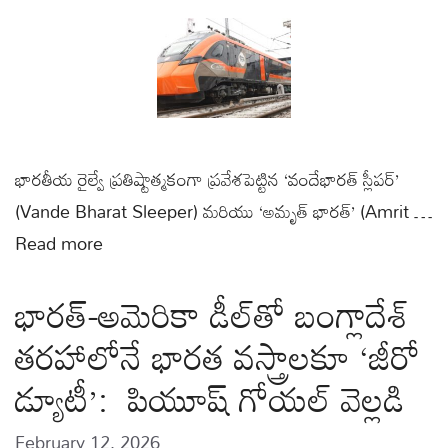
భారతీయ రైల్వే ప్రతిష్టాత్మకంగా ప్రవేశపెట్టిన ‘వందేభారత్ స్లీపర్’
(Vande Bharat Sleeper) మరియు ‘అమృత్ భారత్’ (Amrit …
Read more
భారత్-అమెరికా డీల్‌తో బంగ్లాదేశ్
తరహాలోనే భారత వస్త్రాలకూ ‘జీరో
డ్యూటీ’: పియూష్ గోయల్ వెల్లడి
February 12, 2026