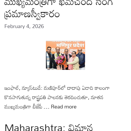
ముఖ్యమంత్రిగా ఖేమ్‌చంద్‌ సింగ్‌
ప్రమాణస్వీకారం
February 4, 2026
ఇంఫాల్‌, న్యూస్‌టుడే: మణిపూర్‌లో దాదాపు ఏడాది కాలంగా
కొనసాగుతున్న రాష్ట్రపతి పాలనకు తెరదించుతూ, నూతన
ముఖ్యమంత్రిగా బీజేపీ …
Read more
Maharashtra: విమాన