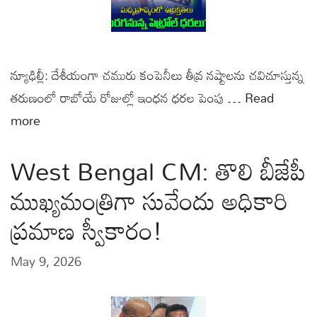
న్యూఢిల్లీ: దేశీయంగా చమురు కంపెనీలు తీవ్ర నష్టాలను చవిచూస్తున్న
తరుణంలో రాబోయే రోజుల్లో ఇంధన ధరల పెంపు …
Read
more
West Bengal CM: తొలి బీజేపీ
ముఖ్యమంత్రిగా సువేందు అధికారి
ప్రమాణ స్వీకారం!
May 9, 2026