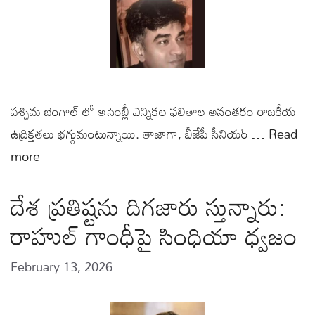
పశ్చిమ బెంగాల్ లో అసెంబ్లీ ఎన్నికల ఫలితాల అనంతరం రాజకీయ
ఉద్రిక్తతలు భగ్గుమంటున్నాయి. తాజాగా, బీజేపీ సీనియర్ …
Read
more
దేశ ప్రతిష్టను దిగజారు స్తున్నారు:
రాహుల్ గాంధీపై సింధియా ధ్వజం
February 13, 2026