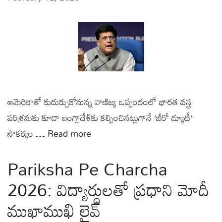
అమెరికాతో కుదుర్చుకోనున్న వాణిజ్య ఒప్పందంలో భారత వస్త్ర
పరిశ్రమకు కూడా బంగ్లాదేశ్‌కు కల్పించినట్లుగానే ‘జీరో డ్యూటీ’
సౌకర్యం …
Read more
Pariksha Pe Charcha
2026: విద్యార్ధులతో ప్రధాని మోదీ
ముఖాముఖి లైవ్