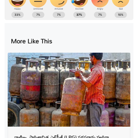
More Like This
వాణిజ్య, పారిశ్రామిక ఎల్‌పీజీ (LPG) సరఫరాను పూర్తిగా