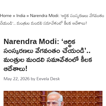
Home
»
India
»
Narendra Modi: ‘ఆర్థిక సంస్కరణలు వేగవంతం
చేయండి’.. మంత్రుల మండలి సమావేశంలో కీలక ఆదేశాలు!
Narendra Modi: ‘ఆర్థిక
సంస్కరణలు వేగవంతం చేయండి’..
మంత్రుల మండలి సమావేశంలో కీలక
ఆదేశాలు!
May 22, 2026
by
Eevela Desk