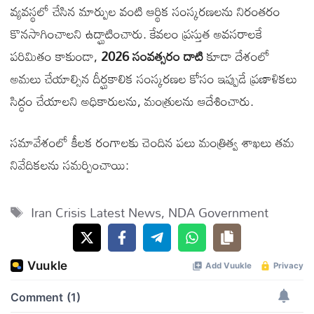
వ్యవస్థలో చేసిన మార్పుల వంటి ఆర్థిక సంస్కరణలను నిరంతరం
కొనసాగించాలని ఉద్ఘాటించారు. కేవలం ప్రస్తుత అవసరాలకే
పరిమితం కాకుండా,
2026 సంవత్సరం దాటి
కూడా దేశంలో
అమలు చేయాల్సిన దీర్ఘకాలిక సంస్కరణల కోసం ఇప్పుడే ప్రణాళికలు
సిద్ధం చేయాలని అధికారులను, మంత్రులను ఆదేశించారు.
సమావేశంలో కీలక రంగాలకు చెందిన పలు మంత్రిత్వ శాఖలు తమ
నివేదికలను సమర్పించాయి:
Tags
Iran Crisis Latest News
,
NDA Government