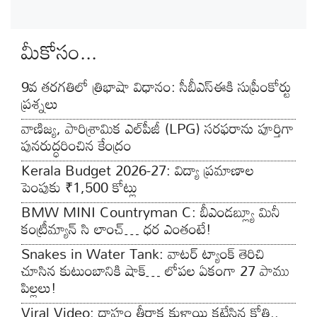
మీకోసం...
9వ తరగతిలో త్రిభాషా విధానం: సీబీఎస్‌ఈకి సుప్రీంకోర్టు
ప్రశ్నలు
వాణిజ్య, పారిశ్రామిక ఎల్‌పీజీ (LPG) సరఫరాను పూర్తిగా
పునరుద్ధరించిన కేంద్రం
Kerala Budget 2026-27: విద్యా ప్రమాణాల
పెంపుకు ₹1,500 కోట్లు
BMW MINI Countryman C: బీఎండబ్ల్యూ మినీ
కంట్రీమ్యాన్ సి లాంచ్… ధర ఎంతంటే!
Snakes in Water Tank: వాటర్ ట్యాంక్ తెరిచి
చూసిన కుటుంబానికి షాక్… లోపల ఏకంగా 27 పాము
పిల్లలు!
Viral Video: దాహం తీరాక కుళాయి కట్టేసిన కోతి..