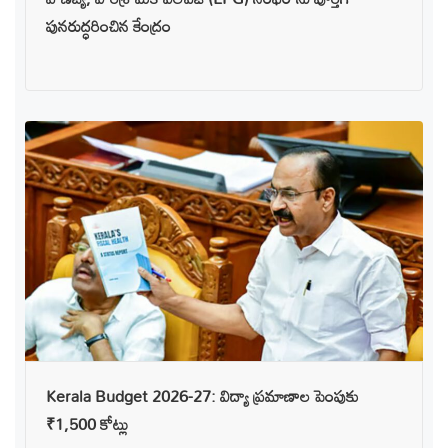
పునరుద్ధరించిన కేంద్రం
Kerala Budget 2026-27: విద్యా ప్రమాణాల పెంపుకు
₹1,500 కోట్లు