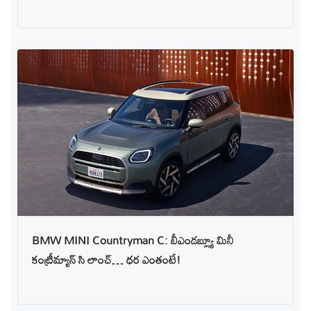
BMW MINI Countryman C: బీఎండబ్ల్యూ మినీ
కంట్రీమ్యాన్ సి లాంచ్… ధర ఎంతంటే!