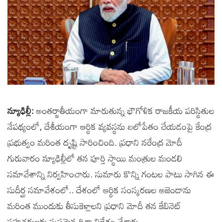
న్యూఢిల్లీ:
అంతర్జాతీయంగా మారుతున్న భౌగోళిక రాజకీయ పరిస్థితుల
నేపథ్యంలో, దేశీయంగా ఆర్థిక వ్యవస్థను బలోపేతం చేయడంపై కేంద్ర
ప్రభుత్వం మరింత దృష్టి సారించింది. ప్రధాని నరేంద్ర మోదీ
గురువారం న్యూఢిల్లీలో తన పూర్తి స్థాయి మంత్రుల మండలి
సమావేశాన్ని నిర్వహించారు. సుమారు కొన్ని గంటల పాటు సాగిన ఈ
సుదీర్ఘ సమావేశంలో.. దేశంలో ఆర్థిక సంస్కరణల అజెండాను
మరింత ముందుకు తీసుకెళ్లాలని ప్రధాని మోదీ తన కేబినెట్
సహచరులకు స్పష్టమైన దిశా నిర్దేశం చేశారు.