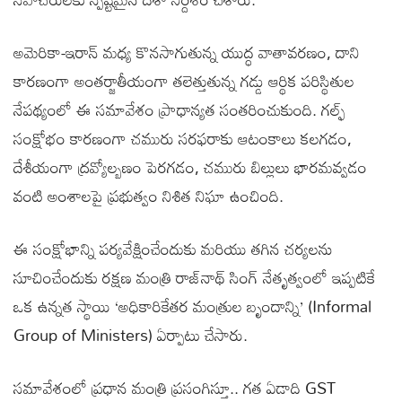
అమెరికా-ఇరాన్ మధ్య కొనసాగుతున్న యుద్ధ వాతావరణం, దాని
కారణంగా అంతర్జాతీయంగా తలెత్తుతున్న గడ్డు ఆర్థిక పరిస్థితుల
నేపథ్యంలో ఈ సమావేశం ప్రాధాన్యత సంతరించుకుంది. గల్ఫ్
సంక్షోభం కారణంగా చమురు సరఫరాకు ఆటంకాలు కలగడం,
దేశీయంగా ద్రవ్యోల్బణం పెరగడం, చమురు బిల్లులు భారమవ్వడం
వంటి అంశాలపై ప్రభుత్వం నిశిత నిఘా ఉంచింది.
ఈ సంక్షోభాన్ని పర్యవేక్షించేందుకు మరియు తగిన చర్యలను
సూచించేందుకు రక్షణ మంత్రి రాజ్‌నాథ్ సింగ్ నేతృత్వంలో ఇప్పటికే
ఒక ఉన్నత స్థాయి ‘అధికారికేతర మంత్రుల బృందాన్ని’ (Informal
Group of Ministers) ఏర్పాటు చేసారు.
సమావేశంలో ప్రధాన మంత్రి ప్రసంగిస్తూ.. గత ఏడాది GST