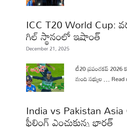
ICC T20 World Cup: వరల్
గిల్ స్థానంలో ఇషాంత్
December 21, 2025
టీ20 ప్రపంచకప్ 2026 క
మంది సభ్యుల …
Read 
India vs Pakistan Asia 
ఫీల్డింగ్ ఎంచుకున్న భారత్