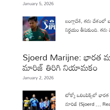
January 5, 2026
బంగ్లాదేశ్, తమ దేశంలో ఐ
నిర్ణయం తీసుకుంది. త
Sjoerd Marijne: భారత మహిళల 
మారిజ్ తిరిగి నియామకం
January 2, 2026
టోక్యో ఒలింపిక్స్‌లో భారత
మారిజ్ (Sjoerd …
Re