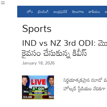
Skip
to
హోం
ట్రెండింగ్
ఆంధ్రప్రదేశ్
తెలంగాణ
జాతీయం
అ
content
Sports
IND vs NZ 3rd ODI: మొట్టమ
కైవసం చేసుకున్న కివీస్
January 18, 2026
నిర్ణయాత్మకమైన మూడో వన
హోల్కర్ స్టేడియం వేదిక