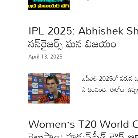
IPL 2025: Abhishek Shar
సన్‌రైజర్స్ ఘన విజయం
April 13, 2025
ఐపీఎల్‌-2025లో వరుస ఓటమ
సాధించింది. ఈరోజు ఉప్ప‌
Women’s T20 World Cu
గెలుస్తాం: హర్మన్‌ప్రీత్ కౌర్ ఆ