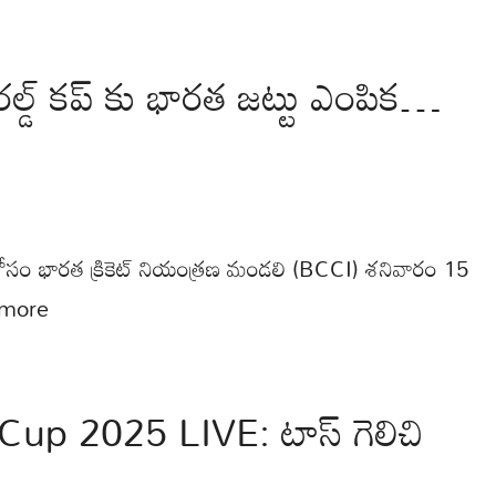
డ్ కప్ కు భారత జట్టు ఎంపిక…
ోసం భారత క్రికెట్ నియంత్రణ మండలి (BCCI) శనివారం 15
more
Cup 2025 LIVE: టాస్ గెలిచి