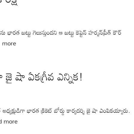
ారత జట్టు గెలుస్తుందని ఆ జట్టు కెప్టెన్ హర్మన్‌ప్రీత్ కౌర్
 more
 జై షా ఏకగ్రీవ ఎన్నిక!
్ అధ్యక్షుడిగా భారత క్రికెట్ బోర్డు కార్యదర్శి జై షా ఎంపికయ్యారు.
d more