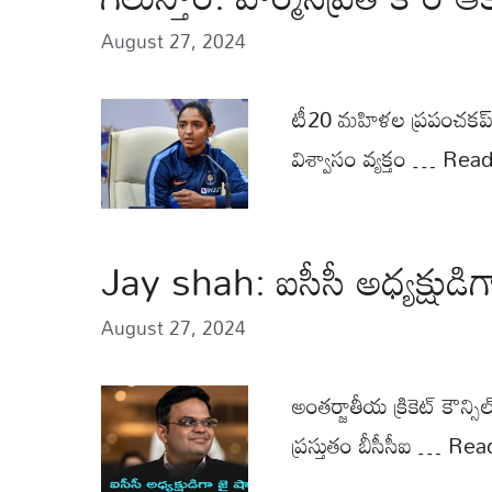
August 27, 2024
టీ20 మహిళల ప్రపంచకప్‌ను భ
విశ్వాసం వ్యక్తం …
Read
Jay shah: ఐసీసీ అధ్యక్షుడిగా
August 27, 2024
అంతర్జాతీయ క్రికెట్ కౌన్సిల
ప్రస్తుతం బీసీసీఐ …
Rea