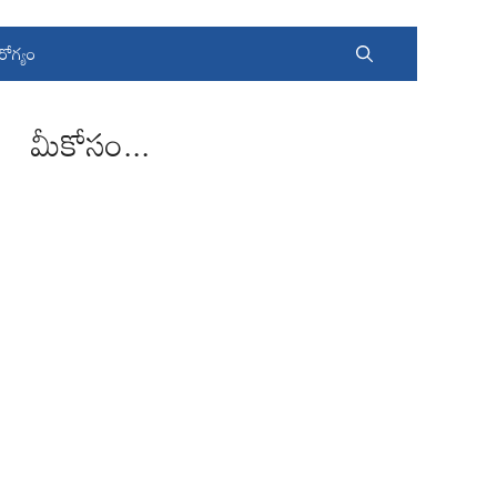
రోగ్యం
మీకోసం...