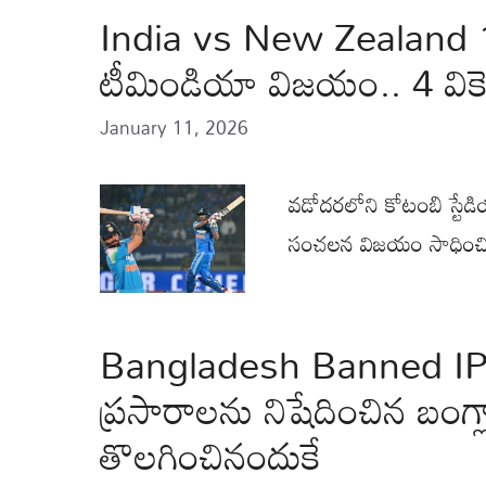
India vs New Zealand 1
టీమిండియా విజయం.. 4 వికెట
January 11, 2026
వడోదరలోని కోటంబి స్టేడి
సంచలన విజయం సాధించ
Bangladesh Banned IPL
ప్రసారాలను నిషేదించిన బంగ
తొలగించినందుకే