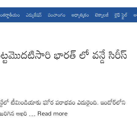
ంతర్జాతీయం
ఎడ్యుకేషన్
పంచాంగం
ఆధ్యాత్మికం
టెక్నాలజీ
లైఫ్ స్టైల్
ఆ
ొదటిసారి భారత్ లో వన్డే సిరీస్
్డేలో టీమిండియాకు ఘోర పరాభవం ఎదురైంది. ఇండోర్‌లోని
గా జరిగిన ఆఖరి …
Read more