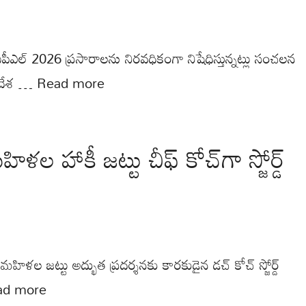
పీఎల్ 2026 ప్రసారాలను నిరవధికంగా నిషేధిస్తున్నట్లు సంచలన
మ దేశ …
Read more
హాకీ జట్టు చీఫ్ కోచ్‌గా స్జోర్డ్
 మహిళల జట్టు అద్భుత ప్రదర్శనకు కారకుడైన డచ్ కోచ్ స్జోర్డ్
ad more