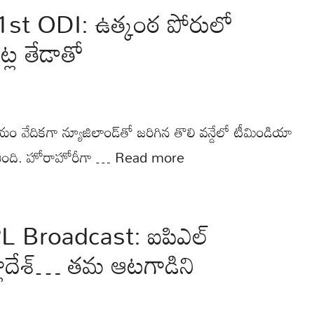
st ODI: ఉత్కంఠ పోరులో
్ల తేడాతో
యం వేదికగా న్యూజిలాండ్‌తో జరిగిన తొలి వన్డేలో టీమిండియా
ింది. హోరాహోరీగా …
Read more
 Broadcast: ఐపిఎల్
్లాదేశ్… తమ ఆటగాడిని