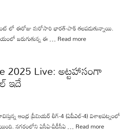
నమంట్ లో ఈరోజు మరోసారి భారత్-పాక్ తలపడుతున్నాయి.
టేడియంలో జరుగుతున్న ఈ …
Read more
 2025 Live: అట్టహాసంగా
ల్ ఇదే
ా భావిస్తున్న ఆంధ్ర ప్రీమియర్‌ లీగ్-4 (ఏపీఎల్‌-4) విశాఖపట్నంలో
యింది. నగరంలోని ఏసీఏ-వీడీసీఏ …
Read more