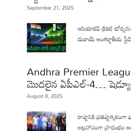
September 21, 2025
ఆసియాకప్ క్రికెట్ టోర్
దుబాయ్ అంతర్జాతీయ స్
Andhra Premier League
మొదలైన ఏపీఎల్‌-4… షెడ్యూ
August 8, 2025
రాష్టానికి ప్రతిష్టాత్మకంగ
అట్టహాసంగా ప్రారంభం అ