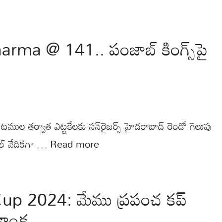
ma @ 141.. పంజాబ్ కింగ్స్‌పై
ుల తర్వాత ఎట్టకేలకు స‌న్‌రైజ‌ర్స్ హైద‌రాబాద్ రెండో గెలుపు
ల్ వేదిక‌గా …
Read more
p 2024: మేము ప్రపంచ కప్
కాంక్ష