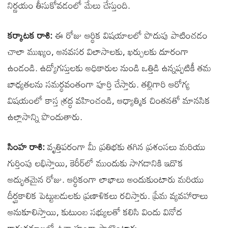
నిర్ణయం తీసుకోవడంలో మేలు చేస్తుంది.
కర్కాటక రాశి:
ఈ రోజు ఆర్థిక విషయాలలో పొదుపు పాటించడం
చాలా ముఖ్యం, అనవసర విలాసాలకు, ఖర్చులకు దూరంగా
ఉండండి. ఉద్యోగస్తులకు అధికారుల నుండి ఒత్తిడి ఉన్నప్పటికీ తమ
బాధ్యతలను సమర్థవంతంగా పూర్తి చేస్తారు. తల్లిగారి ఆరోగ్య
విషయంలో కాస్త శ్రద్ధ వహించండి, ఆధ్యాత్మిక చింతనతో మానసిక
ఉల్లాసాన్ని పొందుతారు.
సింహ రాశి:
వృత్తిపరంగా మీ ప్రతిభకు తగిన ప్రశంసలు మరియు
గుర్తింపు లభిస్తాయి, కెరీర్‌లో ముందుకు సాగడానికి ఇదొక
అద్భుతమైన రోజు. ఆర్థికంగా లాభాలు అందుకుంటారు మరియు
దీర్ఘకాలిక పెట్టుబడులకు ప్రణాళికలు రచిస్తారు. ప్రేమ వ్యవహారాలు
అనుకూలిస్తాయి, కుటుంబ సభ్యులతో కలిసి విందు వినోద