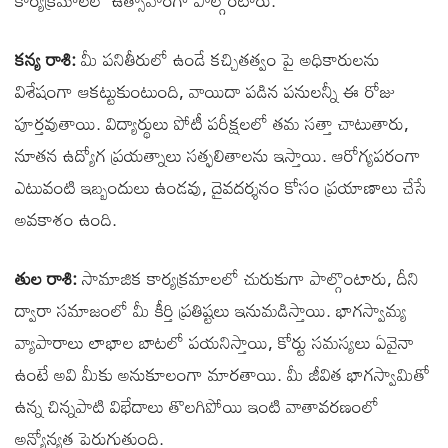
కార్యక్రమాలలో ఉత్సాహంగా పాల్గొంటారు.
కన్య రాశి:
మీ పనితీరులో ఉండే కచ్చితత్వం పై అధికారులను
విశేషంగా ఆకట్టుకుంటుంది, వాయిదా పడిన పనులన్నీ ఈ రోజు
పూర్తవుతాయి. విద్యార్థులు పోటీ పరీక్షలలో తమ సత్తా చాటుతారు,
నూతన ఉద్యోగ ప్రయత్నాలు సత్ఫలితాలను ఇస్తాయి. ఆరోగ్యపరంగా
ఎటువంటి ఇబ్బందులు ఉండవు, దైవదర్శనం కోసం ప్రయాణాలు చేసే
అవకాశం ఉంది.
తుల రాశి:
సామాజిక కార్యక్రమాలలో చురుకుగా పాల్గొంటారు, దీని
ద్వారా సమాజంలో మీ కీర్తి ప్రతిష్టలు ఇనుమడిస్తాయి. భాగస్వామ్య
వ్యాపారాలు లాభాల బాటలో పయనిస్తాయి, కోర్టు సమస్యలు ఏవైనా
ఉంటే అవి మీకు అనుకూలంగా మారతాయి. మీ జీవిత భాగస్వామితో
ఉన్న చిన్నపాటి విభేదాలు తొలగిపోయి ఇంటి వాతావరణంలో
అన్యోన్యత పెరుగుతుంది.