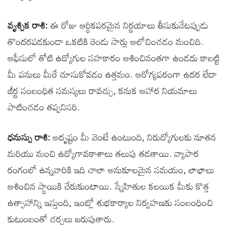
వృశ్చిక రాశి:
ఈ రోజు ఆర్థికపరమైన నిర్ణయాలు తీసుకునేటప్పుడు
తొందరపడకుండా ఒకటికి రెండు సార్లు ఆలోచించడం మంచిది.
ఆఫీసులో తోటి ఉద్యోగుల సహకారం ఆశించినంతగా ఉండదు కాబట్టి
మీ పనులు మీరే చూసుకోవడం ఉత్తమం. ఆరోగ్యపరంగా ఉదర లేదా
జీర్ణ సంబంధిత సమస్యలు రావచ్చు, కనుక ఆహార నియమాలు
పాటించడం తప్పనిసరి.
ధనుస్సు రాశి:
అదృష్టం మీ వెంటే ఉంటుంది, నిరుద్యోగులకు నూతన
మరియు మంచి ఉద్యోగావకాశాలు తలుపు తడతాయి. వ్యాపార
రంగంలో ఉన్నవారికి ఇది చాలా అనుకూలమైన సమయం, లాభాలు
ఆశించిన స్థాయికి చేరుకుంటాయి. స్నేహితుల కలయిక మీకు కొత్త
ఉత్సాహాన్ని ఇస్తుంది, ఇంట్లో శుభకార్యాల నిర్వహణకు సంబంధించి
కుటుంబంతో చర్చలు జరుపుతారు.