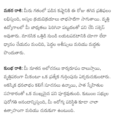
మకర రాశి:
మీరు గతంలో పడిన కష్టానికి ఈ రోజు తగిన ప్రతిఫలం
లభిస్తుంది, ఆస్తుల క్రయవిక్రయాలు లాభసాటిగా సాగుతాయి. వృత్తి
ఉద్యోగాలలో మీ బాధ్యతలు పెరిగినా పట్టుదలతో పని చేసి సక్సెస్
అవుతారు. మానసిక ఒత్తిడి నుండి బయటపడటానికి యోగా లేదా
ధ్యానం చేయడం మంచిది, పెద్దల ఆశీస్సులు మరియు మద్దతు
పొందుతారు.
కుంభ రాశి:
మీ నూతన ఆలోచనలు కార్యరూపం దాలుస్తాయి,
వృత్తిపరంగా మీకంటూ ఒక ప్రత్యేక గుర్తింపును ఏర్పరుచుకుంటారు.
ఆకస్మిక ధనలాభం కలిగే సూచనలు ఉన్నాయి, పాత స్నేహితుల
సహకారంతో ఒక ముఖ్యమైన పని పూర్తవుతుంది. కుటుంబ సభ్యుల
పురోగతి ఆనందాన్నిస్తుంది, మీ ఆరోగ్య పరిస్థితి కూడా చాలా
ఉత్సాహంగా మరియు చురుకుగా ఉంటుంది.