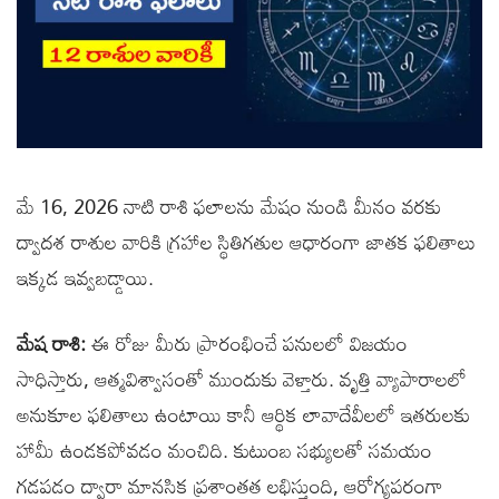
మే 16, 2026 నాటి రాశి ఫలాలను మేషం నుండి మీనం వరకు
ద్వాదశ రాశుల వారికి గ్రహాల స్థితిగతుల ఆధారంగా జాతక ఫలితాలు
ఇక్కడ ఇవ్వబడ్డాయి.
మేష రాశి:
ఈ రోజు మీరు ప్రారంభించే పనులలో విజయం
సాధిస్తారు, ఆత్మవిశ్వాసంతో ముందుకు వెళ్తారు. వృత్తి వ్యాపారాలలో
అనుకూల ఫలితాలు ఉంటాయి కానీ ఆర్థిక లావాదేవీలలో ఇతరులకు
హామీ ఉండకపోవడం మంచిది. కుటుంబ సభ్యులతో సమయం
గడపడం ద్వారా మానసిక ప్రశాంతత లభిస్తుంది, ఆరోగ్యపరంగా