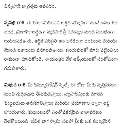
చిన్నపాటి జాగ్రత్తలు అవసరం.
వృషభ రాశి:
ఈ రోజు మీకు పని ఒత్తిడి ఎక్కువగా ఉండే అవకాశం
ఉంది, ప్రణాళికాబద్ధంగా వ్యవహరిస్తే సమస్యల నుండి సులభంగా
బయటపడతారు. ఆర్థిక పరిస్థితి ఆశాజనకంగా ఉంటుంది మరియు
మొండి బకాయిలు వసూలవుతాయి. బంధువులతో మాట పట్టింపులు
రాకుండా చూసుకోండి, సాయంత్రం వేళ ఆత్మీయులతో సంతోషంగా
గడుపుతారు.
మిథున రాశి:
మీ కమ్యూనికేషన్ స్కిల్స్ ఈ రోజు మీకు వృత్తిపరంగా
మంచి గుర్తింపును తీసుకువస్తాయి. వ్యాపారస్తులకు నూతన
పెట్టుబడులు అనుకూలిస్తాయి మరియు ప్రయాణాల ద్వారా లబ్ధి
పొందుతారు. కుటుంబంలో సంతోషకరమైన వాతావరణం
నెలకొంటుంది, జీవిత భాగస్వామి సలహా మీకు ఒక ముఖ్యమైన