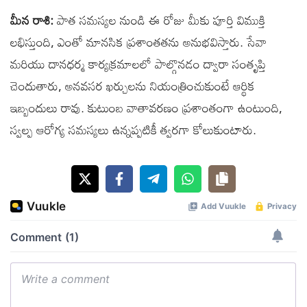
మీన రాశి:
పాత సమస్యల నుండి ఈ రోజు మీకు పూర్తి విముక్తి
లభిస్తుంది, ఎంతో మానసిక ప్రశాంతతను అనుభవిస్తారు. సేవా
మరియు దానధర్మ కార్యక్రమాలలో పాల్గొనడం ద్వారా సంతృప్తి
చెందుతారు, అనవసర ఖర్చులను నియంత్రించుకుంటే ఆర్థిక
ఇబ్బందులు రావు. కుటుంబ వాతావరణం ప్రశాంతంగా ఉంటుంది,
స్వల్ప ఆరోగ్య సమస్యలు ఉన్నప్పటికీ త్వరగా కోలుకుంటారు.