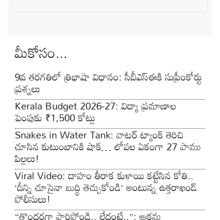
మీకోసం...
9వ తరగతిలో త్రిభాషా విధానం: సీబీఎస్‌ఈకి సుప్రీంకోర్టు
ప్రశ్నలు
Kerala Budget 2026-27: విద్యా ప్రమాణాల
పెంపుకు ₹1,500 కోట్లు
Snakes in Water Tank: వాటర్ ట్యాంక్ తెరిచి
చూసిన కుటుంబానికి షాక్… లోపల ఏకంగా 27 పాము
పిల్లలు!
Viral Video: దాహం తీరాక కుళాయి కట్టేసిన కోతి..
‘దీన్ని చూసైనా బుద్ధి తెచ్చుకోండి’ అంటున్న ఉత్తరాఖండ్
పోలీసులు!
“తొందరగా పారిపోండి.. లేదంటే..”: అక్రమ