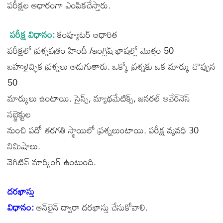
పరీక్షల ఆధారంగా ఎంపికచేస్తారు.
పరీక్ష విధానం:
కంప్యూటర్‌ ఆధారిత
పరీక్షలో ప్రశ్నపత్రం హిందీ /ఇంగ్లిష్‌ భాషల్లో మొత్తం 50
బహుళైచ్ఛిక ప్రశ్నలు అడుగుతారు. ఒక్కో ప్రశ్నకు ఒక మార్కు చొప్పున
50
మార్కులు ఉంటాయి. సైన్స్, మ్యాథమేటిక్స్, జనరల్‌ అవేర్‌నెస్‌
సబ్జెక్టుల
నుంచి పదో తరగతి స్థాయిలో ప్రశ్నలుంటాయి. పరీక్ష వ్యవధి 30
నిమిషాలు.
నెగిటివ్‌ మార్కింగ్‌ ఉంటుంది.
దరఖాస్తు
విధానం:
ఆన్‌లైన్‌ ద్వారా దరఖాస్తు చేసుకోవాలి.