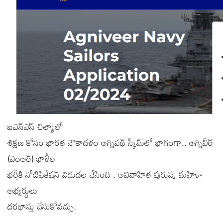
ఐఎన్‌ఎస్‌ చిల్కాలో
శిక్షణ కోసం భారత నౌకాదళం అగ్నిపథ్‌ స్కీమ్‌లో భాగంగా.. అగ్నివీర్‌
(ఎంఆర్‌) ఖాళీల
భర్తీకి నోటిఫికేషన్‌ విడుదల చేసింది . అవివాహిత పురుష, మహిళా
అభ్యర్థులు
దరఖాస్తు చేసుకోవచ్చు.