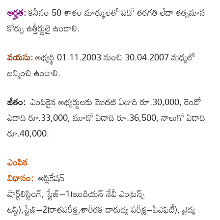
అర్హత:
కనీసం 50 శాతం మార్కులతో పదో తరగతి లేదా తత్సమాన
కోర్సు ఉత్తీర్ణులై ఉండాలి.
వయసు:
అభ్యర్థి 01.11.2003 నుంచి 30.04.2007 మధ్యలో
జన్మించి ఉండాలి.
జీతం:
ఎంపికైన అభ్యర్థులకు మొదటి ఏడాది రూ.30,000, రెండో
ఏడాది రూ.33,000, మూడో ఏడాది రూ.36,500, నాలుగో ఏడాది
రూ.40,000.
ఎంపిక
విధానం:
అప్లికేషన్‌
షార్ట్‌లిస్టింగ్, స్టేజ్‌–1(ఇండియన్‌ నేవీ ఎంట్రన్స్‌
టెస్ట్‌),స్టేజ్‌–2(రాతపరీక్ష,శారీరక దారుఢ్య పరీక్ష–పీఎఫ్‌టీ), వైద్య