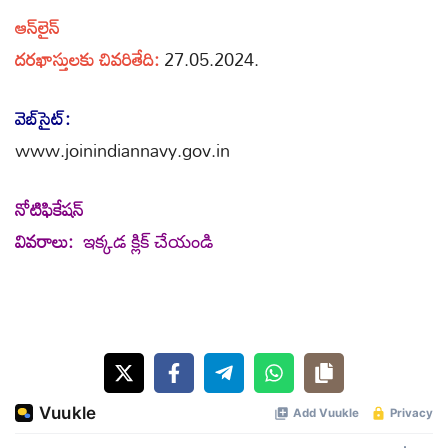
ఆన్‌లైన్‌
దరఖాస్తులకు చివరితేది:
27.05.2024.
వెబ్‌సైట్‌:
www.joinindiannavy.gov.in
నోటిఫికేషన్
వివరాలు:
ఇక్కడ క్లిక్ చేయండి