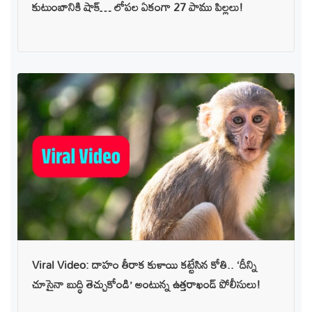
కుటుంబానికి షాక్… లోపల ఏకంగా 27 పాము పిల్లలు!
Viral Video: దాహం తీరాక కుళాయి కట్టేసిన కోతి.. ‘దీన్ని
చూసైనా బుద్ధి తెచ్చుకోండి’ అంటున్న ఉత్తరాఖండ్ పోలీసులు!