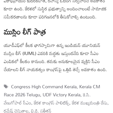
ఏకాభిప్రాయం కుదరకపోతే, రహస్య ఓటింగ్ నిర్వహించే అవకాశం
కూడా ఉంది. కేరళలో సుస్థిర ప్రభుత్వాన్ని అందించాలంటే సామాజిక
సమీకరణాలను కూడా పరిగణనలోకి తీసుకోవాల్సి ఉంటుంది.
ముస్లిం లీగ్ పాత్ర
యూడీఎఫ్‌లో కీలక భాగస్వామిగా ఉన్న ఇండియన్ యూనియన్
ముస్లిం లీగ్ (IUML) ఎవరికి మద్దతు ఇస్తుందనేది కూడా సీఎం
ఎంపికలో కీలకం కానుంది. తమకు అనుకూలమైన వ్యక్తిని సీఎం
చేయాలని లీగ్ నాయకత్వం కాంగ్రెస్‌పై ఒత్తిడి తెచ్చే అవకాశం ఉంది.
Tags
Congress High Command Kerala
,
Kerala CM
Race 2026 Telugu
,
UDF Victory Kerala
,
కె.సి.
వేణుగోపాల్ సీఎం
,
కేరళ కాంగ్రెస్ పాలిటిక్స్
,
కేరళ ముఖ్యమంత్రి రేసు
,
రమేష్ చెన్నితాల
,
వి.డి. సతీశన్