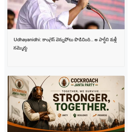
Udhayanidhi: కాంగ్రెస్ వెన్నుపోటు పొడిచింది.. ఆ పార్టీని మళ్లీ
నమ్మొద్దు