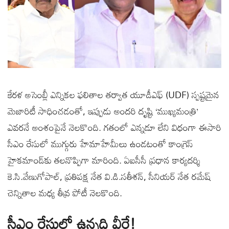
కేరళ అసెంబ్లీ ఎన్నికల ఫలితాల తర్వాత యూడీఎఫ్ (UDF) స్పష్టమైన
మెజారిటీ సాధించడంతో, ఇప్పుడు అందరి దృష్టి ‘ముఖ్యమంత్రి’
ఎవరనే అంశంపైనే నెలకొంది. గతంలో ఎన్నడూ లేని విధంగా ఈసారి
సీఎం రేసులో ముగ్గురు హేమాహేమీలు ఉండటంతో కాంగ్రెస్
హైకమాండ్‌కు తలనొప్పిగా మారింది. ఏఐసీసీ ప్రధాన కార్యదర్శి
కె.సి.వేణుగోపాల్, ప్రతిపక్ష నేత వి.డి.సతీశన్, సీనియర్ నేత రమేష్
చెన్నితాల మధ్య తీవ్ర పోటీ నెలకొంది.
సీఎం రేసులో ఉన్నది వీరే!