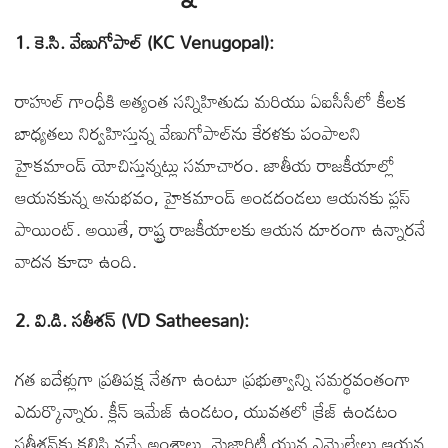
1. కె.సి. వేణుగోపాల్ (KC Venugopal):
రాహుల్ గాంధీకి అత్యంత సన్నిహితుడు మరియు ఏఐసీసీలో కీలక
బాధ్యతలు నిర్వహిస్తున్న వేణుగోపాల్‌ను కేరళకు పంపాలని
హైకమాండ్ యోచిస్తున్నట్లు సమాచారం. జాతీయ రాజకీయాల్లో
ఆయనకున్న అనుభవం, హైకమాండ్ అండదండలు ఆయనకు ప్లస్
పాయింట్. అయితే, రాష్ట్ర రాజకీయాలకు ఆయన దూరంగా ఉన్నారనే
వాదన కూడా ఉంది.
2. వి.డి. సతీశన్ (VD Satheesan):
గత ఐదేళ్లుగా ప్రతిపక్ష నేతగా ఉంటూ ప్రభుత్వాన్ని సమర్థవంతంగా
ఎదుర్కొన్నారు. క్లీన్ ఇమేజ్ ఉండటం, యువతలో క్రేజ్ ఉండటం
సతీశన్‌కు కలిసి వచ్చే అంశాలు. మెజారిటీ యువ ఎమ్మెల్యేలు ఆయన