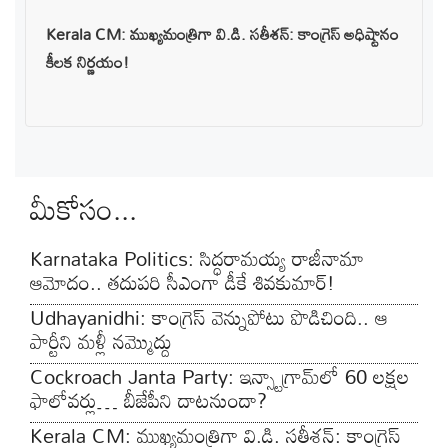
Kerala CM: ముఖ్యమంత్రిగా వి.డి. సతీశన్: కాంగ్రెస్ అధిష్టానం
కీలక నిర్ణయం!
మీకోసం...
Karnataka Politics: సిద్ధరామయ్య రాజీనామా
ఆమోదం.. తదుపరి సీఎంగా డీకే శివకుమార్!
Udhayanidhi: కాంగ్రెస్ వెన్నుపోటు పొడిచింది.. ఆ
పార్టీని మళ్లీ నమ్మొద్దు
Cockroach Janta Party: ఇన్స్టాగ్రామ్‌లో 60 లక్షల
ఫాలోవర్లు… బీజేపీని దాటనుందా?
Kerala CM: ముఖ్యమంత్రిగా వి.డి. సతీశన్: కాంగ్రెస్