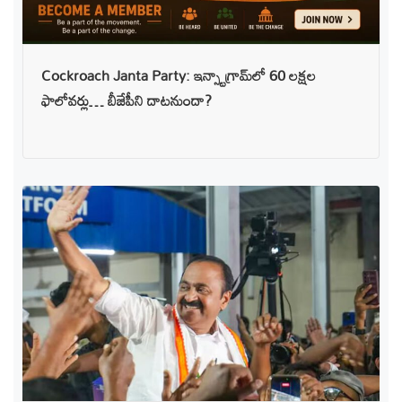
Cockroach Janta Party: ఇన్స్టాగ్రామ్‌లో 60 లక్షల
ఫాలోవర్లు… బీజేపీని దాటనుందా?