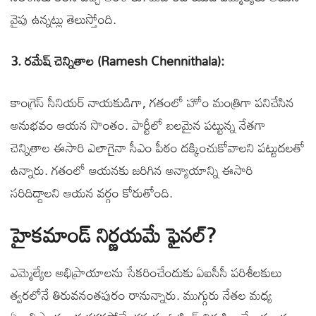
వైపు ఉన్నట్లు తెలుస్తోంది.
3. రమేష్ చెన్నితాల (Ramesh Chennithala):
కాంగ్రెస్ సీనియర్ నాయకుడిగా, గతంలో హోం మంత్రిగా పనిచేసిన
అనుభవం ఆయన సొంతం. పార్టీలో బలమైన పట్టున్న నేతగా
చెన్నితాల ఈసారి ఎలాగైనా సీఎం పీఠం దక్కించుకోవాలని పట్టుదలతో
ఉన్నారు. గతంలో ఆయనకు జరిగిన అన్యాయాన్ని ఈసారి
సరిదిద్దాలని ఆయన వర్గం కోరుతోంది.
హైకమాండ్ నిర్ణయమే ఫైనల్?
ఎమ్మెల్యేల అభిప్రాయాలను సేకరించేందుకు ఏఐసీసీ పరిశీలకులు
త్వరలోనే తిరువనంతపురం రానున్నారు. ముగ్గురు నేతల మధ్య