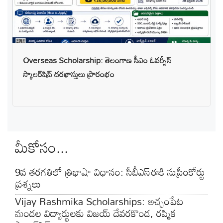
Overseas Scholarship: తెలంగాణ సీఎం ఓవర్సీస్
స్కాలర్‌షిప్ దరఖాస్తులు ప్రారంభం
మీకోసం...
9వ తరగతిలో త్రిభాషా విధానం: సీబీఎస్‌ఈకి సుప్రీంకోర్టు
ప్రశ్నలు
Vijay Rashmika Scholarships: అచ్చంపేట
మండల విద్యార్థులకు విజయ్ దేవరకొండ, రష్మిక