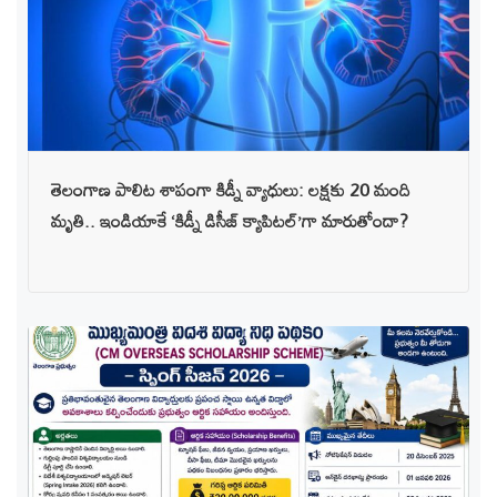
తెలంగాణ పాలిట శాపంగా కిడ్నీ వ్యాధులు: లక్షకు 20 మంది
మృతి.. ఇండియాకే ‘కిడ్నీ డిసీజ్ క్యాపిటల్’గా మారుతోందా?