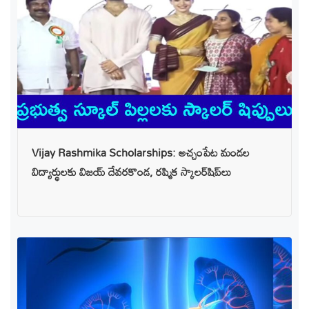
Vijay Rashmika Scholarships: అచ్చంపేట మండల
విద్యార్థులకు విజయ్ దేవరకొండ, రష్మిక స్కాలర్‌షిప్‌లు