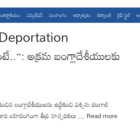
ంతర్జాతీయం
ఎడ్యుకేషన్
పంచాంగం
ఆధ్యాత్మికం
టెక్నాలజీ
లైఫ్ స్టైల్
ఆ
 Deportation
టే..”: అక్రమ బంగ్లాదేశీయులకు
ించిన బంగ్లాదేశీయులను ఉద్దేశించి పశ్చిమ బెంగాల్
ికారి బహిరంగంగా తీవ్ర హెచ్చరికలు …
Read more