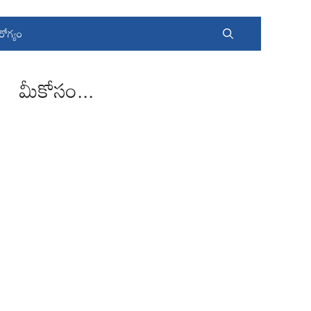
రోగ్యం
మీకోసం...