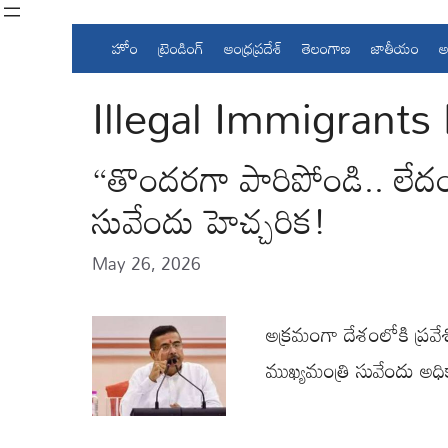
Skip
to
హోం
ట్రెండింగ్
ఆంధ్రప్రదేశ్
తెలంగాణ
జాతీయం
అ
content
Illegal Immigrants
“తొందరగా పారిపోండి.. లేదం
సువేందు హెచ్చరిక!
May 26, 2026
అక్రమంగా దేశంలోకి ప్రవేశ
ముఖ్యమంత్రి సువేందు అధ