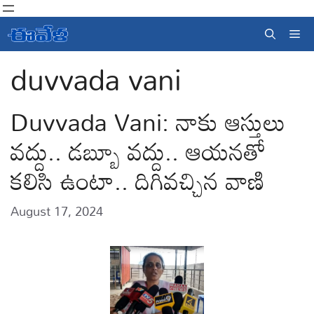
Skip
to
Me
content
duvvada vani
Duvvada Vani: నాకు ఆస్తులు
వద్దు.. డబ్బూ వద్దు.. ఆయనతో
కలిసి ఉంటా.. దిగివచ్చిన వాణి
August 17, 2024