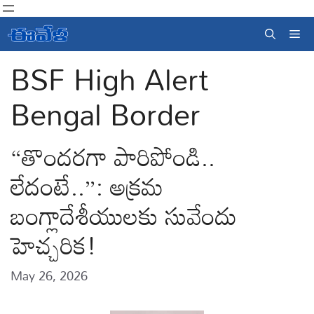
Skip
to
Me
content
BSF High Alert
Bengal Border
“తొందరగా పారిపోండి..
లేదంటే..”: అక్రమ
బంగ్లాదేశీయులకు సువేందు
హెచ్చరిక!
May 26, 2026