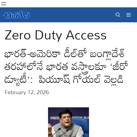
Skip
to
Me
content
Zero Duty Access
భారత్-అమెరికా డీల్‌తో బంగ్లాదేశ్
తరహాలోనే భారత వస్త్రాలకూ ‘జీరో
డ్యూటీ’: పియూష్ గోయల్ వెల్లడి
February 12, 2026