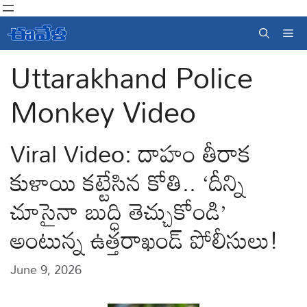
Skip
to
Me
content
Uttarakhand Police
Monkey Video
Viral Video: దాహం తీరాక
కుళాయి కట్టేసిన కోతి.. ‘దీన్ని
చూసైనా బుద్ధి తెచ్చుకోండి’
అంటున్న ఉత్తరాఖండ్ పోలీసులు!
June 9, 2026