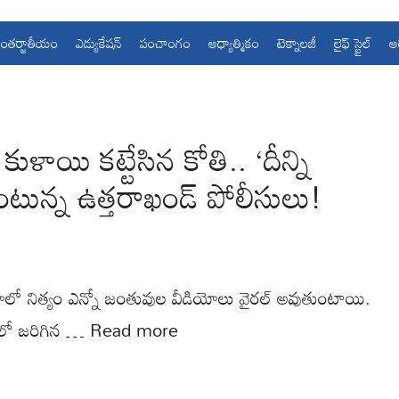
ంతర్జాతీయం
ఎడ్యుకేషన్
పంచాంగం
ఆధ్యాత్మికం
టెక్నాలజీ
లైఫ్ స్టైల్
ఆ
.
ాయి కట్టేసిన కోతి.. ‘దీన్ని
అంటున్న ఉత్తరాఖండ్ పోలీసులు!
యాలో నిత్యం ఎన్నో జంతువుల వీడియోలు వైరల్ అవుతుంటాయి.
్‌లో జరిగిన …
Read more