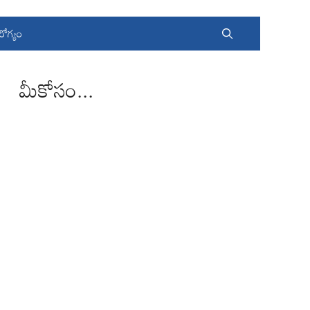
రోగ్యం
మీకోసం...