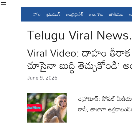
Skip
to
హోం
ట్రెండింగ్
ఆంధ్రప్రదేశ్
తెలంగాణ
జాతీయం
అ
content
Telugu Viral News
Viral Video: దాహం తీరాక కుళ
చూసైనా బుద్ధి తెచ్చుకోండి’ 
June 9, 2026
డెహ్రాడూన్: సోషల్ మీడి
కానీ, తాజాగా ఉత్తరాఖండ