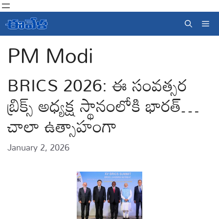
Skip
to
Me
content
PM Modi
BRICS 2026: ఈ సంవత్సర
బ్రిక్స్ అధ్యక్ష స్థానంలోకి భారత్…
చాలా ఉత్సాహంగా
January 2, 2026