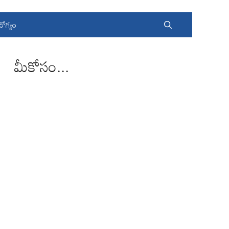
రోగ్యం
మీకోసం...