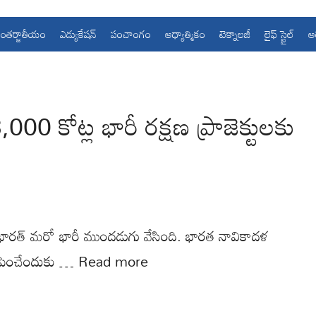
ంతర్జాతీయం
ఎడ్యుకేషన్
పంచాంగం
ఆధ్యాత్మికం
టెక్నాలజీ
లైఫ్ స్టైల్
ఆ
 కోట్ల భారీ రక్షణ ప్రాజెక్టులకు
లో భారత్ మరో భారీ ముందడుగు వేసింది. భారత నావికాదళ
ా పెంచేందుకు …
Read more