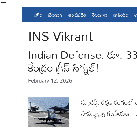
Skip
to
హోం
ట్రెండింగ్
ఆంధ్రప్రదేశ్
తెలంగాణ
జాతీయం
అ
content
INS Vikrant
Indian Defense: రూ. 33,000
కేంద్రం గ్రీన్ సిగ్నల్!
February 12, 2026
న్యూఢిల్లీ: రక్షణ రంగం
సామర్థ్యాన్ని గణనీయంగ