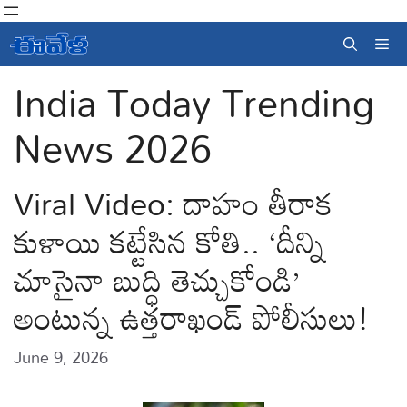
Skip
to
Me
content
India Today Trending
News 2026
Viral Video: దాహం తీరాక
కుళాయి కట్టేసిన కోతి.. ‘దీన్ని
చూసైనా బుద్ధి తెచ్చుకోండి’
అంటున్న ఉత్తరాఖండ్ పోలీసులు!
June 9, 2026