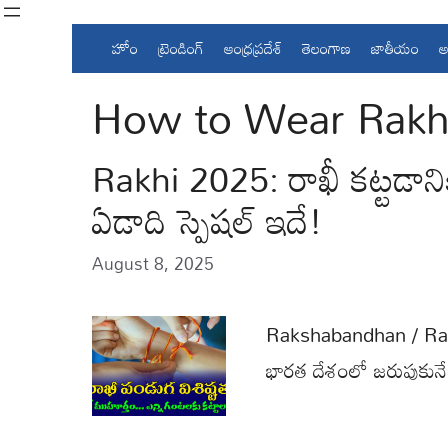
Skip
to
హోం
ట్రెండింగ్
ఆంధ్రప్రదేశ్
తెలంగాణ
జాతీయం
అ
content
How to Wear Rakh
Rakhi 2025: రాఖీ కట్టడా
ఏడాది స్పెషల్ ఇదే!
August 8, 2025
Rakshabandhan / Rakhi 2
భారత దేశంలో జరుపుకు