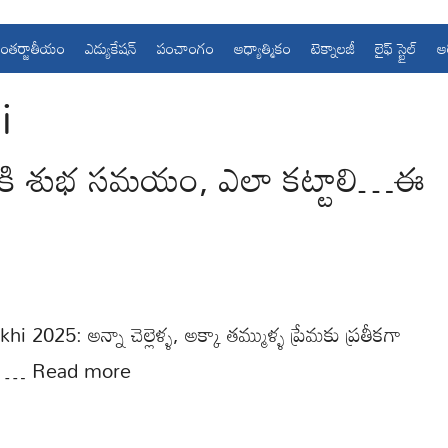
ంతర్జాతీయం
ఎడ్యుకేషన్
పంచాంగం
ఆధ్యాత్మికం
టెక్నాలజీ
లైఫ్ స్టైల్
ఆ
i
నికి శుభ సమయం, ఎలా కట్టాలి…ఈ
025: అన్నా చెల్లెళ్ళ, అక్కా తమ్ముళ్ళ ప్రేమకు ప్రతీకగా
నే …
Read more