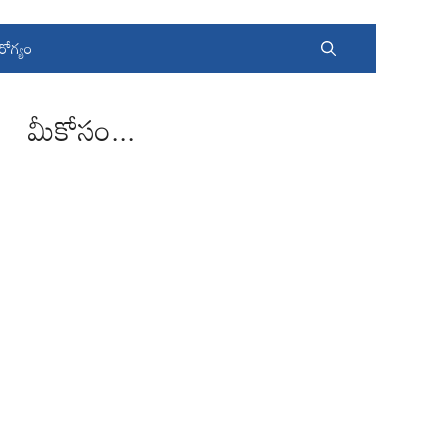
రోగ్యం
మీకోసం...