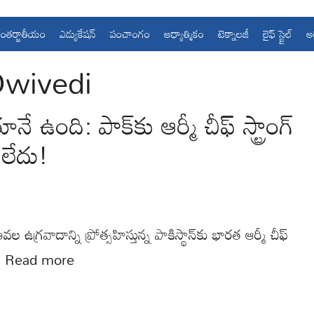
ంతర్జాతీయం
ఎడ్యుకేషన్
పంచాంగం
ఆధ్యాత్మికం
టెక్నాలజీ
లైఫ్ స్టైల్
ఆ
Dwivedi
ఉంది: పాక్‌కు ఆర్మీ చీఫ్ స్ట్రాంగ్
 లేదు!
గ్రవాదాన్ని ప్రోత్సహిస్తున్న పాకిస్థాన్‌కు భారత ఆర్మీ చీఫ్
…
Read more