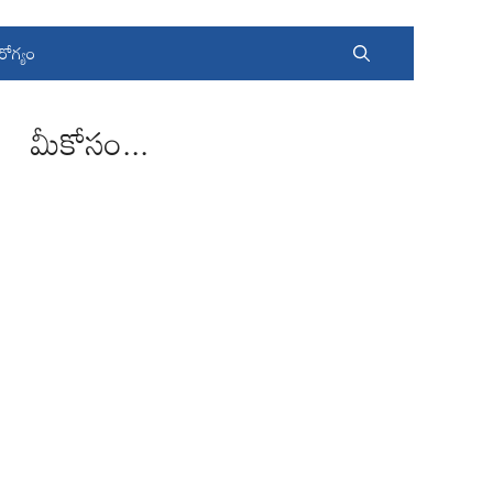
రోగ్యం
మీకోసం...