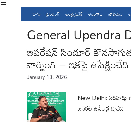
Skip
to
హోం
ట్రెండింగ్
ఆంధ్రప్రదేశ్
తెలంగాణ
జాతీయం
అ
content
General Upendra 
ఆపరేషన్ సిందూర్ కొనసాగుతూనే 
వార్నింగ్ – ఇకపై ఉపేక్షించేది
January 13, 2026
New Delhi: సరిహద్దు ఆవల ఉ
జనరల్ ఉపేంద్ర ద్వివేది 