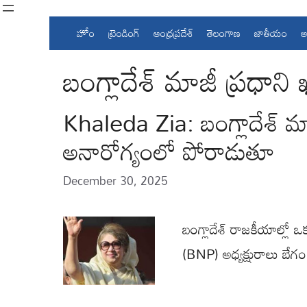
Skip
to
హోం
ట్రెండింగ్
ఆంధ్రప్రదేశ్
తెలంగాణ
జాతీయం
అ
content
బంగ్లాదేశ్ మాజీ ప్రధాన
Khaleda Zia: బంగ్లాదేశ్ 
అనారోగ్యంలో పోరాడుతూ
December 30, 2025
బంగ్లాదేశ్ రాజకీయాల్లో ఒక 
(BNP) అధ్యక్షురాలు బే