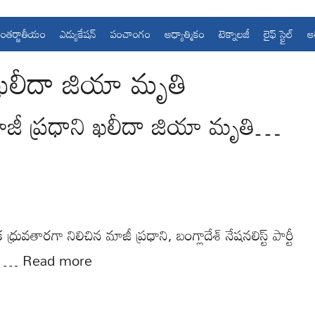
ంతర్జాతీయం
ఎడ్యుకేషన్
పంచాంగం
ఆధ్యాత్మికం
టెక్నాలజీ
లైఫ్ స్టైల్
ఆ
ి ఖలీదా జియా మృతి
మాజీ ప్రధాని ఖలీదా జియా మృతి…
ధ్రువతారగా నిలిచిన మాజీ ప్రధాని, బంగ్లాదేశ్ నేషనలిస్ట్ పార్టీ
గం …
Read more