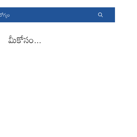
రోగ్యం
మీకోసం...