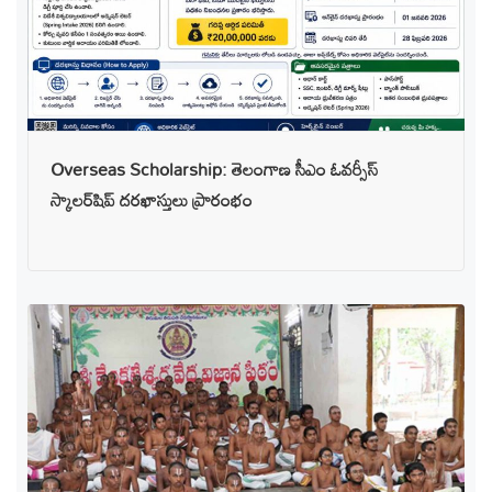
Overseas Scholarship: తెలంగాణ సీఎం ఓవర్సీస్
స్కాలర్‌షిప్ దరఖాస్తులు ప్రారంభం