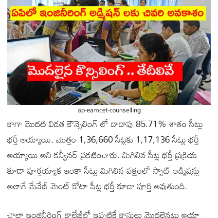
ap-eamcet-counselling
కాగా మొదటి విడత కౌన్సెలింగ్ లో దాదాపు 85.71% శాతం సీట్లు
భర్తీ అయ్యాయి. మొత్తం 1,36,660 సీట్లకు 1,17,136 సీట్లు భర్తీ
అయ్యాయి అని కన్వీనర్ ప్రకటించారు. మిగిలిన సీట్ల భర్తీ ప్రక్రియ
కూడా పూర్తయ్యాక ఇంకా సీట్లు మిగిలిన పక్షంలో స్పాట్ అడ్మిషన్లు
అలాగే మేనేజ్ మెంట్ కోటా సీట్ల భర్తీ కూడా పూర్తి అవుతుంది.
చాలా ఇంజినీరింగ్ కాలేజీల్లో ఇప్పటికే క్లాసులు మొదలైనట్లు ఆయా