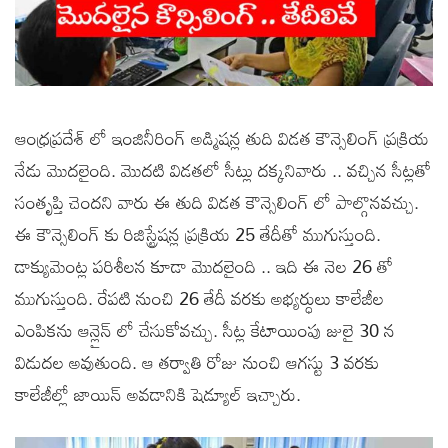
ఆంధ్రప్రదేశ్ లో ఇంజినీరింగ్ అడ్మిషన్ల తుది విడత కౌన్సెలింగ్ ప్రక్రియ
నేడు మొదలైంది. మొదటి విడతలో సీట్లు దక్కనివారు .. వచ్చిన సీట్లతో
సంతృప్తి చెందని వారు ఈ తుది విడత కౌన్సెలింగ్ లో పాల్గొనవచ్చు.
ఈ కౌన్సెలింగ్ కు రిజిస్ట్రేషన్ల ప్రక్రియ 25 తేదీతో ముగుస్తుంది.
డాక్యుమెంట్ల పరిశీలన కూడా మొదలైంది .. ఇది ఈ నెల 26 తో
ముగుస్తుంది. రేపటి నుంచి 26 తేదీ వరకు అభ్యర్ధులు కాలేజీల
ఎంపికను ఆన్లైన్ లో చేసుకోవచ్చు. సీట్ల కేటాయింపు జులై 30 న
విడుదల అవుతుంది. ఆ తర్వాతి రోజు నుంచి ఆగస్టు 3 వరకు
కాలేజీల్లో జాయిన్ అవడానికి షెడ్యూల్ ఇచ్చారు.