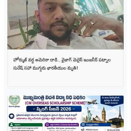
హోర్ముజ్ వద్ద అమెరికా దాడి.. వైజాగ్ మెరైన్ ఇంజనీర్ పట్నాల
సురేష్ సహా ముగ్గురు భారతీయుల మృతి!