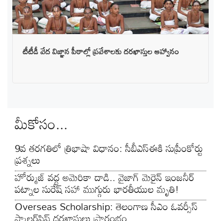
టీటీడీ వేద విజ్ఞాన పీఠాల్లో ప్రవేశాలకు దరఖాస్తుల ఆహ్వానం
మీకోసం...
9వ తరగతిలో త్రిభాషా విధానం: సీబీఎస్‌ఈకి సుప్రీంకోర్టు
ప్రశ్నలు
హోర్ముజ్ వద్ద అమెరికా దాడి.. వైజాగ్ మెరైన్ ఇంజనీర్
పట్నాల సురేష్ సహా ముగ్గురు భారతీయుల మృతి!
Overseas Scholarship: తెలంగాణ సీఎం ఓవర్సీస్
స్కాలర్‌షిప్ దరఖాస్తులు ప్రారంభం