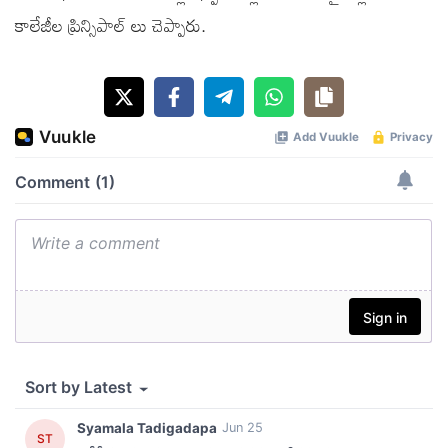
కాలేజీల ప్రిన్సిపాల్ లు చెప్పారు.